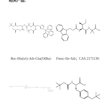
相关产品：
Boc-His(trt)-Aib-Glu(OtBu)-
Fmoc-Ile-Aib；CAS:2171139-
Gly-OH；CAS:1890228-73-5
20-9