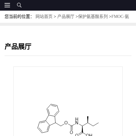
您当前的位置：
网站首页
>
产品展厅
>
保护氨基酸系列
>
FMOC-氨
基酸
>
Fmoc-Ile-OH； CAS:71989-23-6；N-(9-芴甲氧羰基)-L-异亮氨
酸
产品展厅