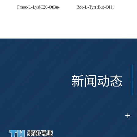
Fmoc-L-Lys[C20-OtBu-
Boc-L-Tyr(tBu)-OH；
Glu(OtBu)-AEEA-AEEA;
CAS:47375-34-8
CAS:2915356-76-0
新闻动态