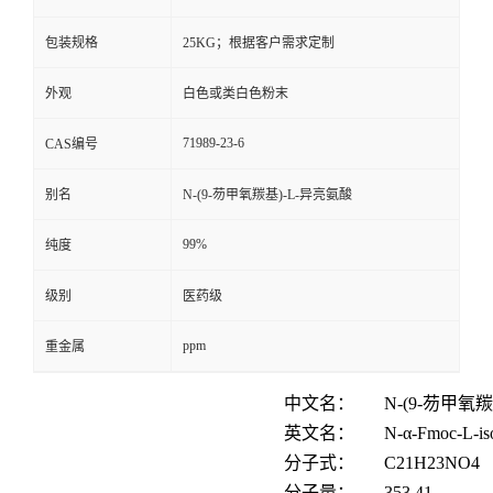
包装规格
25KG；根据客户需求定制
外观
白色或类白色粉末
71989-23-6
CAS编号
别名
N-(9-芴甲氧羰基)-L-异亮氨酸
99%
纯度
级别
医药级
ppm
重金属
中文名：
N-(9-芴甲氧
英文名：
N-α-Fmoc-L-is
分子式：
C
21
H
23
NO
4
分子量：
353.41