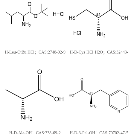
H-Leu-OtBu.HCl；CAS:2748-02-9
H-D-Cys·HCl·H2O；CAS:32443-
99-5
H-D-Ala-OH；CAS:338-69-2
H-D-3-Pal-OH；CAS:70702-47-5