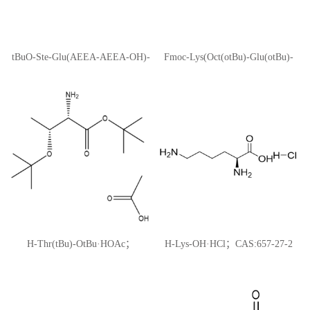
tBuO-Ste-Glu(AEEA-AEEA-OH)-
Fmoc-Lys(Oct(otBu)-Glu(otBu)-
OtBu; CAS:1118767-16-0；索玛鲁
AEEA-AEEA)-OH; CAS:1662688-
肽侧链
20-1
H-Thr(tBu)-OtBu·HOAc；
H-Lys-OH·HCl；CAS:657-27-2
CAS:5854-77-3