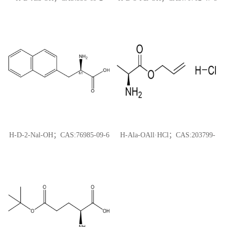
H-D-2-Nal-OH；CAS:76985-09-6
H-Ala-OAll·HCl；CAS:203799-
82-0