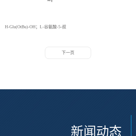
H-Glu(OtBu)-OH；L-谷氨酸-5-叔
丁基酯；CAS:2419-56-9
下一页
新闻动态