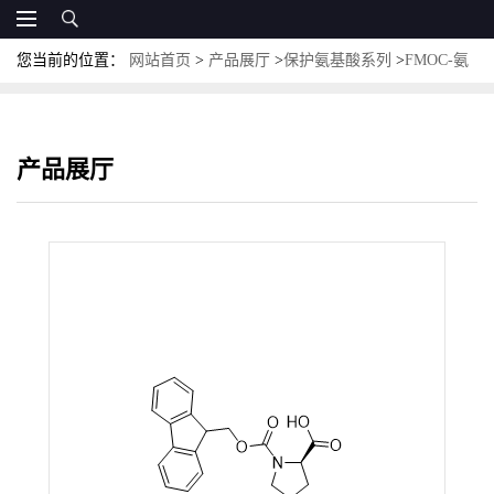
您当前的位置：
网站首页
>
产品展厅
>
保护氨基酸系列
>
FMOC-氨
基酸
>
Fmoc-D-Pro-OH; CAS:101555-62-8；N-(9-芴甲氧羰基)-D-脯氨
酸
产品展厅