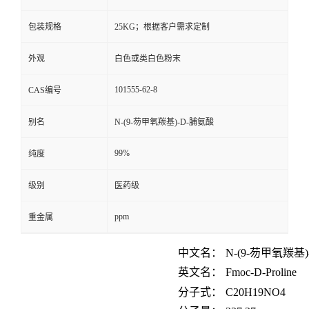
包装规格
25KG；根据客户需求定制
外观
白色或类白色粉末
101555-62-8
CAS编号
别名
N-(9-芴甲氧羰基)-D-脯氨酸
99%
纯度
级别
医药级
ppm
重金属
中文名：
N
-(9-
芴甲氧羰基
英文名：
Fmoc-D-Proline
分子式：
C
20
H
19
NO
4