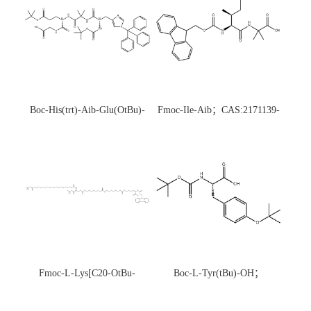
Boc-His(trt)-Aib-Glu(OtBu)-
Fmoc-Ile-Aib；CAS:2171139-
Gly-OH；CAS:1890228-73-5
20-9
Fmoc-L-Lys[C20-OtBu-
Boc-L-Tyr(tBu)-OH；
Glu(OtBu)-AEEA-AEEA;
CAS:47375-34-8
CAS:2915356-76-0