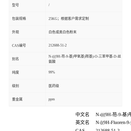
/
型号
包装规格
25KG；根据客户需求定制
外观
白色或类白色粉末
212688-51-2
CAS编号
N-(((9H-芴-9-基)甲氧基)羰基)-O-三苯甲基-D-丝
别名
氨酸
99%
纯度
级别
医药级
ppm
重金属
中文名
N-(((9H-
芴
-9-
基
)
英文名
N-[(9H-Fluoren-9-
CAS
212688-51-2