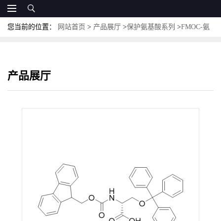
您当前的位置：
网站首页
>
产品展厅
>
保护氨基酸系列
>
FMOC-氨
基酸
>
Fmoc-D-Ser(Trt)-OH；CAS:212688-51-2；N-FMOC-O-三苯基-
D-丝氨酸
产品展厅