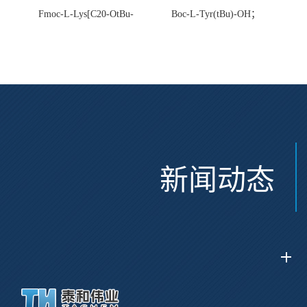
Fmoc-L-Lys[C20-OtBu-
Boc-L-Tyr(tBu)-OH；
Glu(OtBu)-AEEA-AEEA;
CAS:47375-34-8
CAS:2915356-76-0
新闻动态