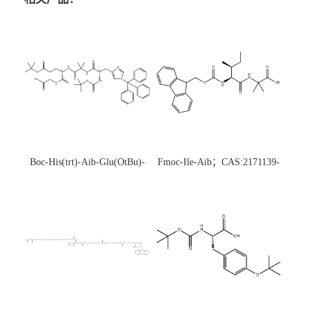
Boc-His(trt)-Aib-Glu(OtBu)-
Fmoc-Ile-Aib；CAS:2171139-
Gly-OH；CAS:1890228-73-5
20-9