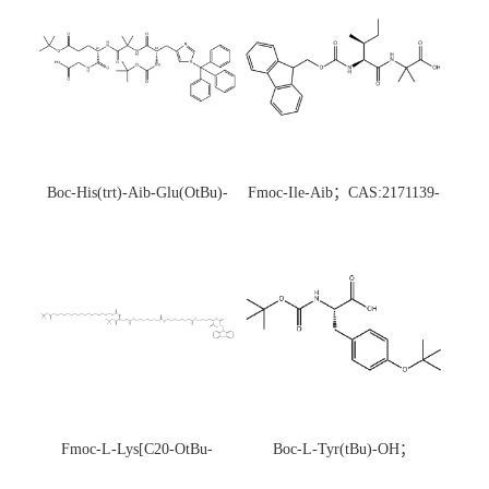
Boc-His(trt)-Aib-Glu(OtBu)-
Fmoc-Ile-Aib；CAS:2171139-
Gly-OH；CAS:1890228-73-5
20-9
Fmoc-L-Lys[C20-OtBu-
Boc-L-Tyr(tBu)-OH；
Glu(OtBu)-AEEA-AEEA;
CAS:47375-34-8