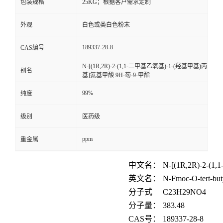
包装规格
25KG；根据客户需求定制
外观
白色或类白色粉末
189337-28-8
CAS编号
N-[(1R,2R)-2-(1,1-二甲基乙氧基)-1-(羟基甲基)丙
别名
基]氨基甲酸 9H-芴-9-甲酯
99%
纯度
级别
医药级
ppm
重金属
中文名：
N-[(1R,2R)-2-(1,1
英文名：
N-Fmoc-O-tert-but
分子式
C
23
H
29
NO
4
分子量：
383.48
CAS
号：
189337-28-8