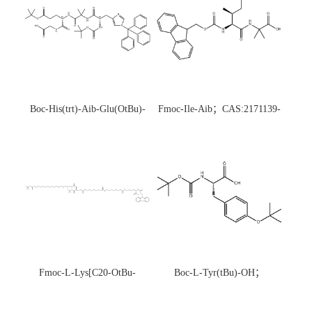
Boc-His(trt)-Aib-Glu(OtBu)-
Fmoc-Ile-Aib；CAS:2171139-
Gly-OH；CAS:1890228-73-5
20-9
Fmoc-L-Lys[C20-OtBu-
Boc-L-Tyr(tBu)-OH；
Glu(OtBu)-AEEA-AEEA;
CAS:47375-34-8
CAS:2915356-76-0