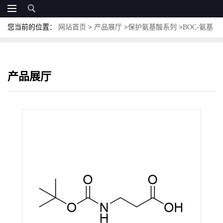
您当前的位置：
网站首页
>
产品展厅
>
保护氨基酸系列
>
BOC-氨基
酸
>
Boc-β-Ala-OH；CAS:3303-84-2；叔丁氧羰基-β-丙氨酸
产品展厅