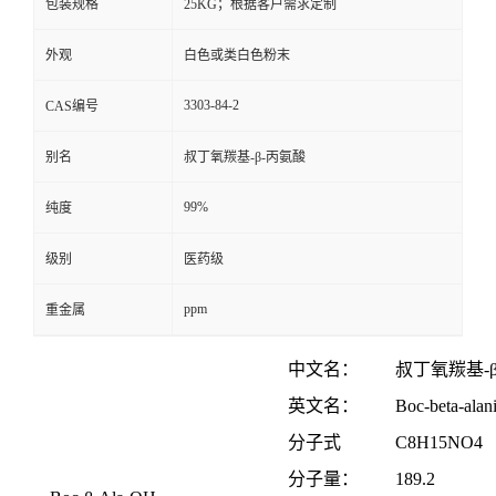
包装规格
25KG；根据客户需求定制
外观
白色或类白色粉末
3303-84-2
CAS编号
别名
叔丁氧羰基-β-丙氨酸
99%
纯度
级别
医药级
ppm
重金属
中文名：
叔丁氧羰基
-
英文名：
Boc-beta-alan
分子式
C
8
H
15
NO
4
分子量：
189.2