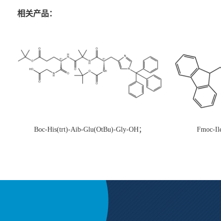
相关产品：
Boc-His(trt)-Aib-Glu(OtBu)-Gly-OH；
Fmoc-Il
CAS:1890228-73-5