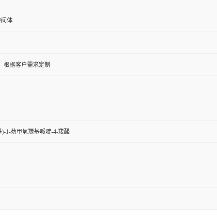
中间体
5KG；根据客户需求定制
)-1-芴甲氧羰基哌啶-4-羧酸