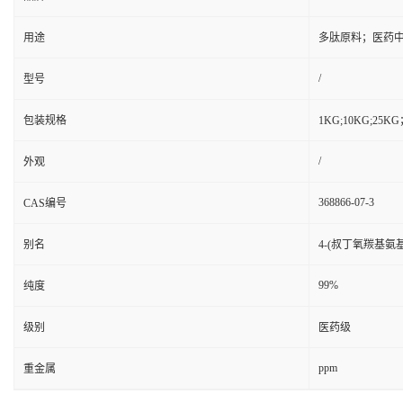
用途
多肽原料；医药
/
型号
包装规格
1KG;10KG;2
/
外观
368866-07-3
CAS编号
别名
4-(叔丁氧羰基氨基
99%
纯度
级别
医药级
ppm
重金属