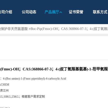
公司介绍
公司动态
产品展厅
证书荣誉
联系方式
他保护非天然氨基酸
>
Boc-Pip(Fmoc)-OH；CAS:368866-07-3；4-(
ip(Fmoc)-OH；CAS:368866-07-3；4-(叔丁氧羰基氨基)-1-芴甲
：
4-(Boc-amino)-1-(Fmoc-piperidinyl)-4-carboxylic Acid
ACHEM
肃兰州
KG;10KG;25KG；根据客户需求定制