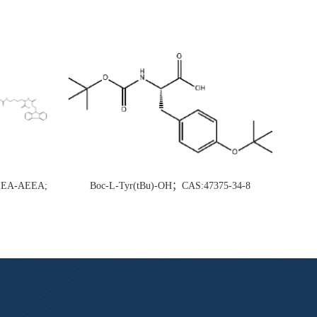
AEEA-AEEA;
Boc-L-Tyr(tBu)-OH；CAS:47375-34-8