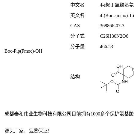
中文名
4-(叔丁氧羰基氨
英文名
4-(Boc-amino)-1-(
CAS
368866-07-3
分子式
C
26
H
30
N
2
O
6
分子量
466.53
Boc-Pip(Fmoc)-OH
结构
成都泰和伟业生物科技有限公司目前拥有1000多个保护氨
源头厂家，品质保证！