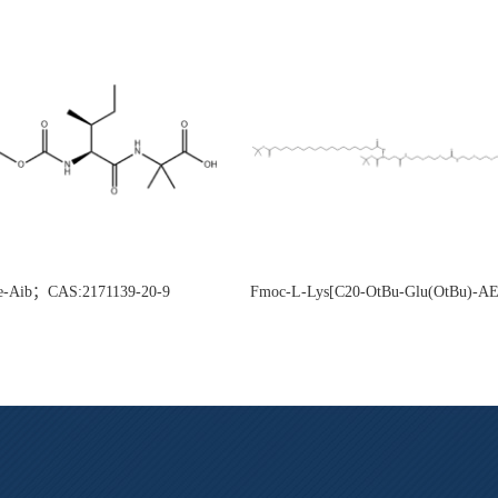
e-Aib；CAS:2171139-20-9
Fmoc-L-Lys[C20-OtBu-Glu(OtBu)-
CAS:2915356-76-0