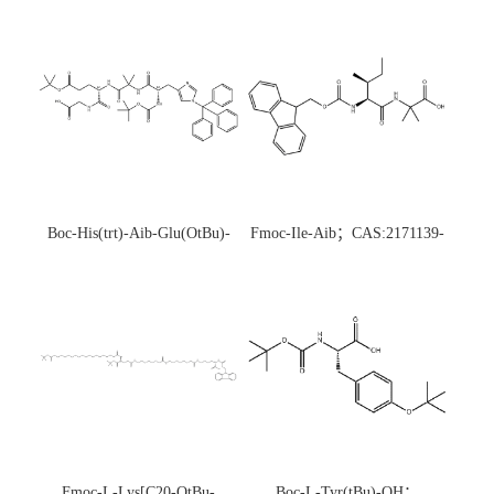
Boc-His(trt)-Aib-Glu(OtBu)-
Fmoc-Ile-Aib；CAS:2171139-
Gly-OH；CAS:1890228-73-5
20-9
Fmoc-L-Lys[C20-OtBu-
Boc-L-Tyr(tBu)-OH；