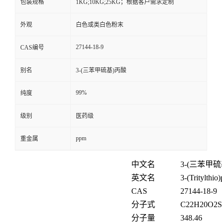
包装规格
1KG;10KG;25KG；根据客户需求定制
外观
白色或类白色粉末
27144-18-9
CAS编号
别名
3-(三苯甲硫基)丙酸
99%
纯度
级别
医药级
ppm
重金属
中文名
3-(
三苯甲硫
英文名
3-(Tritylthio
CAS
27144-18-9
分子式
C
22
H
20
O
2
S
分子量
348.46