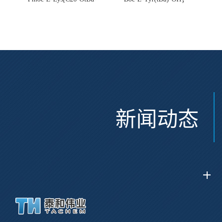
Glu(OtBu)-AEEA-AEEA;
CAS:47375-34-8
CAS:2915356-76-0
新闻动态