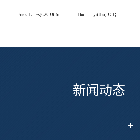
Fmoc-L-Lys[C20-OtBu-
Boc-L-Tyr(tBu)-OH；
Glu(OtBu)-AEEA-AEEA;
CAS:47375-34-8
CAS:2915356-76-0
新闻动态