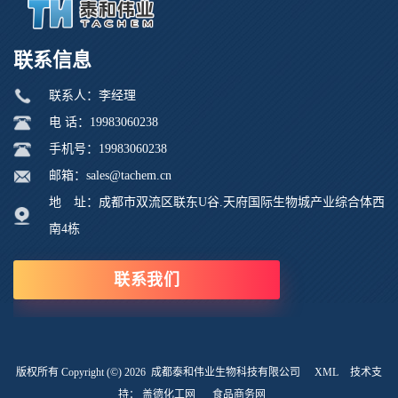
联系信息
联系人：李经理
电 话：19983060238
手机号：19983060238
邮箱：sales@tachem.cn
地 址：成都市双流区联东U谷.天府国际生物城产业综合体西
南4栋
联系我们
版权所有 Copyright (©) 2026
成都泰和伟业生物科技有限公司
XML
技术支
持：
盖德化工网
食品商务网