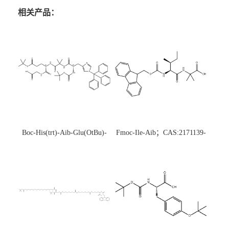
相关产品：
Boc-His(trt)-Aib-Glu(OtBu)-
Fmoc-Ile-Aib；CAS:2171139-
Gly-OH；CAS:1890228-73-5
20-9