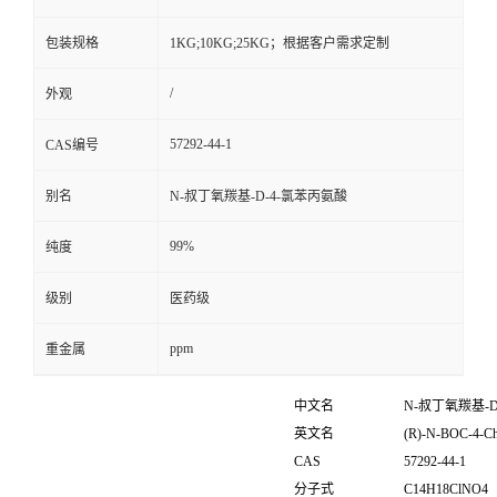
包装规格
1KG;10KG;25KG；根据客户需求定制
/
外观
57292-44-1
CAS编号
别名
N-叔丁氧羰基-D-4-氯苯丙氨酸
99%
纯度
级别
医药级
ppm
重金属
中文名
N-
叔丁氧羰基
-D
英文名
(R)-N-BOC-4-Chl
CAS
57292-44-1
分子式
C
14
H
18
ClNO
4