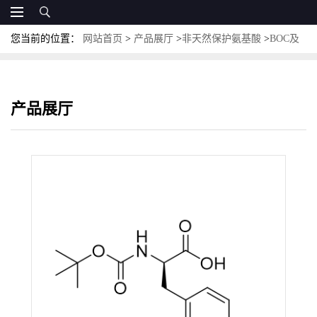
您当前的位置：
网站首页
>
产品展厅
>
非天然保护氨基酸
>
BOC及
其他保护非天然氨基酸
>
Boc-D-Phe(4-Cl)-OH；CAS:57292-44-1 N-
叔丁氧羰基-D-4-氯苯丙氨酸
产品展厅