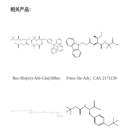
相关产品：
Boc-His(trt)-Aib-Glu(OtBu)-
Fmoc-Ile-Aib；CAS:2171139-
Gly-OH；CAS:1890228-73-5
20-9