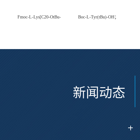
Fmoc-L-Lys[C20-OtBu-
Boc-L-Tyr(tBu)-OH；
Glu(OtBu)-AEEA-AEEA;
CAS:47375-34-8
CAS:2915356-76-0
新闻动态