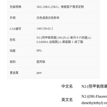
包装规格
1KG;10KG;25KG；根据客户需求定制
外观
白色或类白色粉末
1491158-62-3
CAS编号
N2-[芴甲氧羰基]-N6-[N-(1-氧代十六烷基)-L-
别名
GAMMA-谷氨酰]-L-赖氨酸 1'-叔丁酯
99%
纯度
级别
医药级
ppm
重金属
中文名
N2-[芴甲氧羰基]
N2-[(9H-Fluoren
英文名
dimethylethyl) es