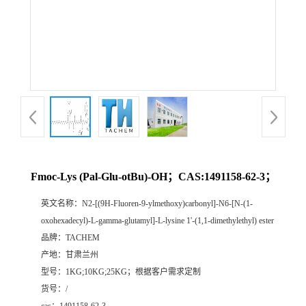
Fmoc-Lys (Pal-Glu-otBu)-OH；CAS:1491158-62-3；
英文名称：
N2-[(9H-Fluoren-9-ylmethoxy)carbonyl]-N6-[N-(1-
oxohexadecyl)-L-gamma-glutamyl]-L-lysine 1'-(1,1-dimethylethyl) ester
品牌：
TACHEM
产地：
甘肃兰州
型号：
1KG;10KG;25KG；根据客户需求定制
货号：
/