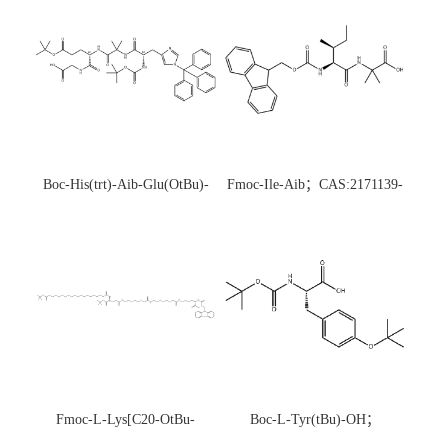
Boc-His(trt)-Aib-Glu(OtBu)-
Fmoc-Ile-Aib；CAS:2171139-
Gly-OH；CAS:1890228-73-5
20-9
Fmoc-L-Lys[C20-OtBu-
Boc-L-Tyr(tBu)-OH；
Glu(OtBu)-AEEA-AEEA;
CAS:47375-34-8