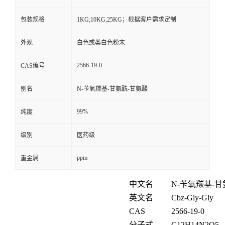
包装规格
1KG;10KG;25KG；根据客户需求定制
外观
白色或类白色粉末
2566-19-0
CAS编号
别名
N-苄氧羰基-甘氨酰-甘氨酸
99%
纯度
级别
医药级
ppm
重金属
中文名
N-
苄氧羰基
-
甘
英文名
Cbz-Gly-Gly
CAS
2566-19-0
分子式
C
12
H
14
N
2
O
5