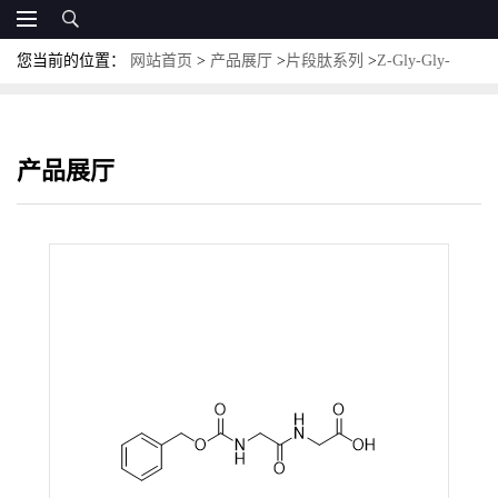
您当前的位置：
网站首页
>
产品展厅
>
片段肽系列
>
Z-Gly-Gly-
OH；N-苄氧羰基-甘氨酰-甘氨酸；CAS:2566-19-0
产品展厅