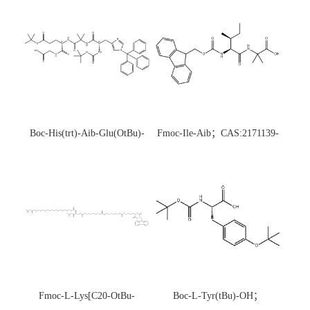
Boc-His(trt)-Aib-Glu(OtBu)-
Fmoc-Ile-Aib；CAS:2171139-
Gly-OH；CAS:1890228-73-5
20-9
Fmoc-L-Lys[C20-OtBu-
Boc-L-Tyr(tBu)-OH；