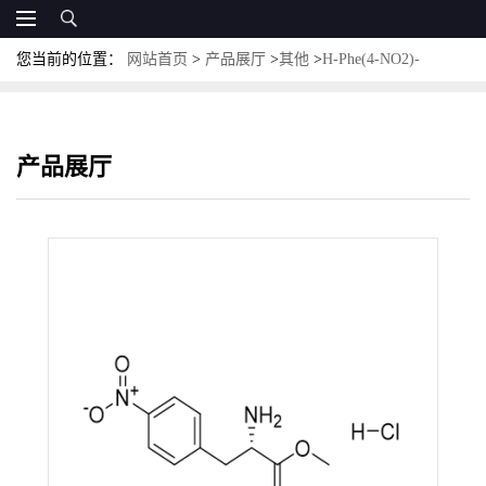
您当前的位置：
网站首页
>
产品展厅
>
其他
>
H-Phe(4-NO2)-
OMe.HCl；CAS:17193-40-7；(S)-4-硝基苯基丙氨酸甲酯盐酸盐
产品展厅