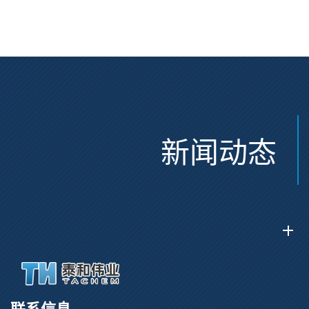
Glu(OtBu)-AEEA-AEEA;
CAS:47375-34-8
CAS:2915356-76-0
新闻动态