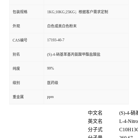
包装规格
1KG;10KG;25KG；根据客户需求定制
外观
白色或类白色粉末
17193-40-7
CAS编号
别名
(S)-4-硝基苯基丙氨酸甲酯盐酸盐
99%
纯度
级别
医药级
ppm
重金属
中文名
(S)-4-
硝
英文名
L-4-Nitro
分子式
C
10
H
13
分子量
260.67