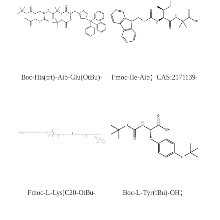
Boc-His(trt)-Aib-Glu(OtBu)-
Fmoc-Ile-Aib；CAS:2171139-
Gly-OH；CAS:1890228-73-5
20-9
Fmoc-L-Lys[C20-OtBu-
Boc-L-Tyr(tBu)-OH；
Glu(OtBu)-AEEA-AEEA;
CAS:47375-34-8
CAS:2915356-76-0