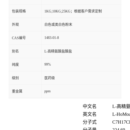
包装规格
1KG;10KG;25KG；根据客户需求定制
外观
白色或类白色粉末
1483-01-8
CAS编号
别名
L-高精氨酸盐酸盐
99%
纯度
级别
医药级
ppm
重金属
中文名
L-高精
英文名
L-HoMoar
分子式
C
7
H
17
C
分子量
224.69