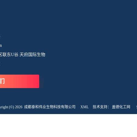
8
n
区联东U谷.天府国际生物
栋
们
ght (©) 2026
成都泰和伟业生物科技有限公司
XML
技术支持：
盖德化工网