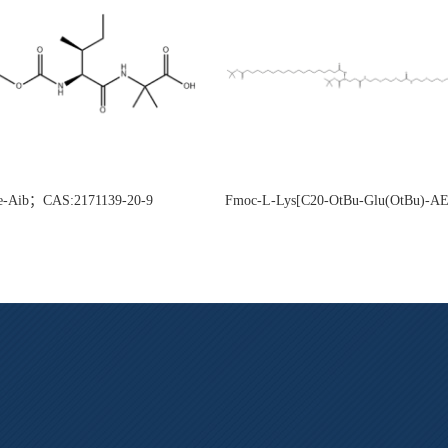
e-Aib；CAS:2171139-20-9
Fmoc-L-Lys[C20-OtBu-Glu(OtBu)-
CAS:2915356-76-0