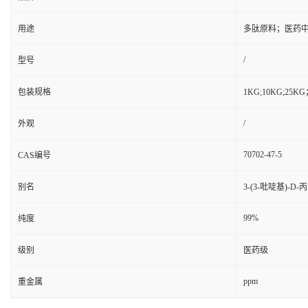
用途
多肽原料；医药
/
型号
包装规格
1KG;10KG;2
/
外观
70702-47-5
CAS编号
别名
3-(3-吡啶基)-D-
99%
纯度
级别
医药级
ppm
重金属