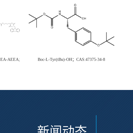
AEEA-AEEA;
Boc-L-Tyr(tBu)-OH；CAS:47375-34-8
新闻动态