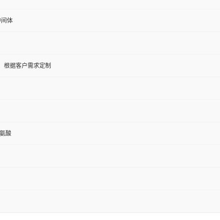
中间体
5KG；根据客户需求定制
丙氨酸