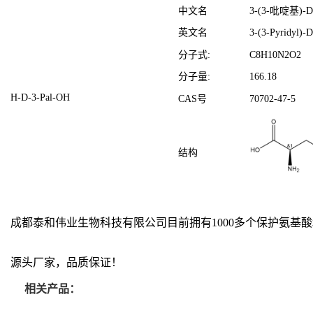
中文名
3-(3-吡啶基)
英文名
3-(3-Pyridyl)-D
分子式:
C
8
H
10
N
2
O
2
分子量
:
166.18
H-D-3-Pal-OH
CAS号
70702-47-5
结构
成都泰和伟业生物科技有限公司目前拥有1000多个保护氨
源头厂家，品质保证！
相关产品：