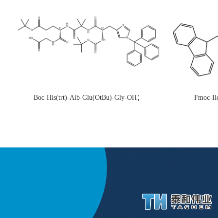
Boc-His(trt)-Aib-Glu(OtBu)-Gly-OH；
Fmoc-Il
CAS:1890228-73-5