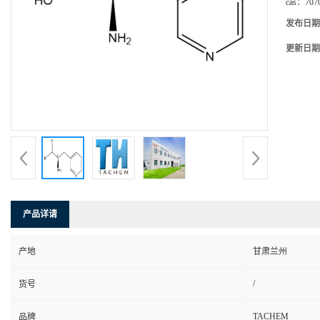
cas：
707
发布日期
更新日期
产品详请
产地
甘肃兰州
/
货号
TACHEM
品牌