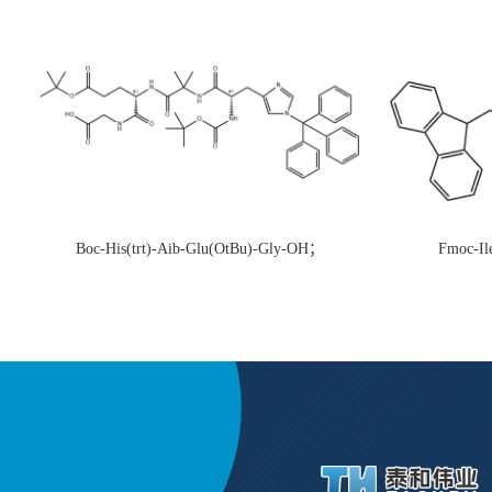
Boc-His(trt)-Aib-Glu(OtBu)-Gly-OH；
Fmoc-Il
CAS:1890228-73-5