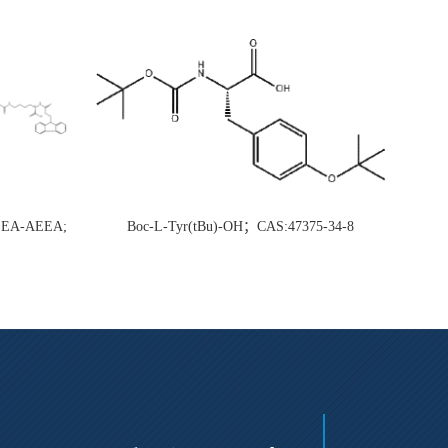
AEEA-AEEA;
Boc-L-Tyr(tBu)-OH；CAS:47375-34-8