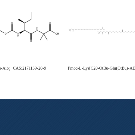
e-Aib；CAS:2171139-20-9
Fmoc-L-Lys[C20-OtBu-Glu(OtBu)-
CAS:2915356-76-0