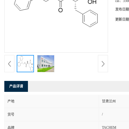
cas：
356
发布日期
更新日期
产品详请
产地
甘肃兰州
/
货号
TACHEM
品牌