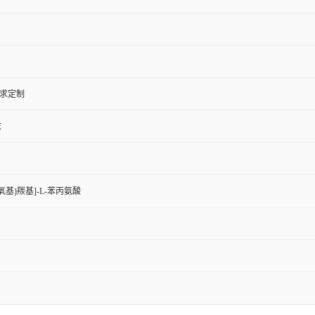
需求定制
末
基甲氧基)羰基]-L-苯丙氨酸