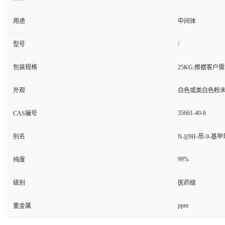
用途
中间体
/
型号
包装规格
25KG;根据客户
外观
白色或类白色粉
35661-40-6
CAS编号
别名
N-[(9H-芴-9-
99%
纯度
级别
医药级
ppm
重金属