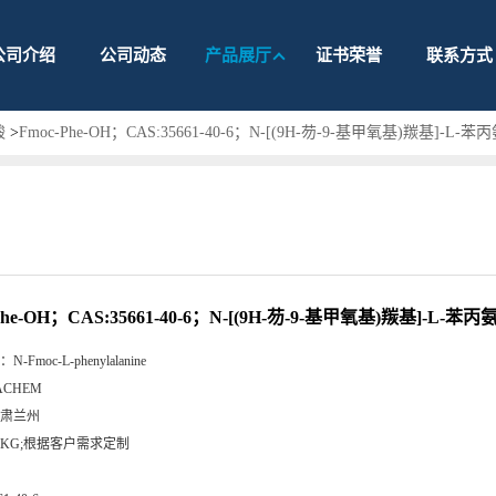
公司介绍
公司动态
产品展厅
证书荣誉
联系方式
酸
>
Fmoc-Phe-OH；CAS:35661-40-6；N-[(9H-芴-9-基甲氧基)羰基]-L-苯
Phe-OH；CAS:35661-40-6；N-[(9H-芴-9-基甲氧基)羰基]-L-苯丙
：
N-Fmoc-L-phenylalanine
ACHEM
肃兰州
5KG;根据客户需求定制