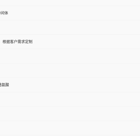
中间体
5KG；根据客户需求定制
-酪氨酸