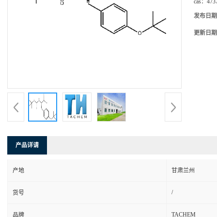
cas：
473
发布日期
更新日期
产品详请
产地
甘肃兰州
/
货号
TACHEM
品牌