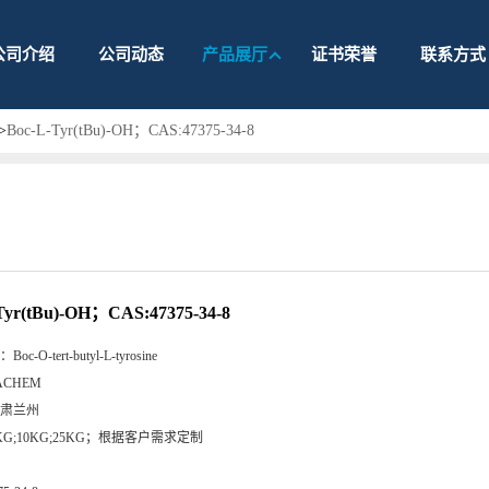
公司介绍
公司动态
产品展厅
证书荣誉
联系方式
>
Boc-L-Tyr(tBu)-OH；CAS:47375-34-8
Tyr(tBu)-OH；CAS:47375-34-8
：
Boc-O-tert-butyl-L-tyrosine
ACHEM
肃兰州
KG;10KG;25KG；根据客户需求定制