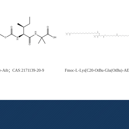
e-Aib；CAS:2171139-20-9
Fmoc-L-Lys[C20-OtBu-Glu(OtBu)-
CAS:2915356-76-0