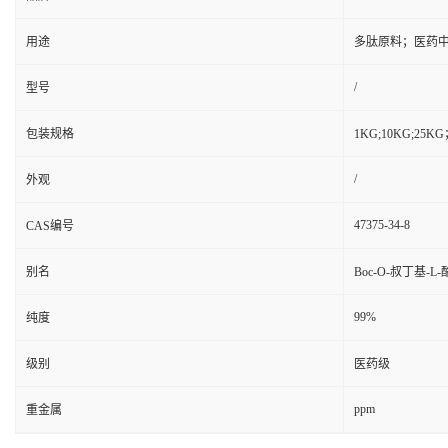
用途
多肽原料；医药
/
型号
包装规格
1KG;10KG;2
/
外观
47375-34-8
CAS编号
别名
Boc-O-叔丁基-L
99%
纯度
级别
医药级
ppm
重金属