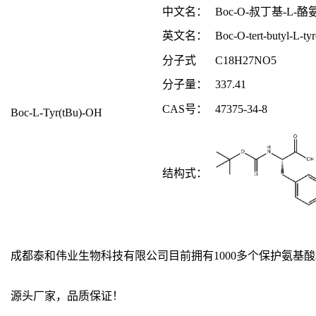
中文名：
Boc-O-叔丁基-L-酪
英文名：
Boc-O-tert-butyl-L-tyr
分子式
C18H27NO5
分子量：
337.41
CAS
号：
47375-34-8
Boc-L-Tyr(tBu)-OH
结构式：
成都泰和伟业生物科技有限公司目前拥有1000多个保护氨
源头厂家，品质保证！