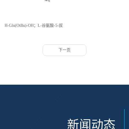
H-Glu(OtBu)-OH；L-谷氨酸-5-叔
丁基酯；CAS:2419-56-9
下一页
新闻动态