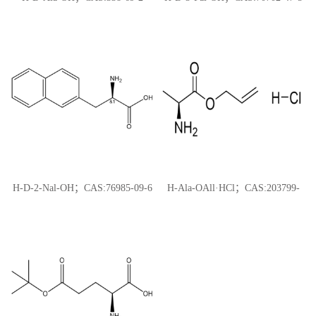
H-D-2-Nal-OH；CAS:76985-09-6
H-Ala-OAll·HCl；CAS:203799-
82-0