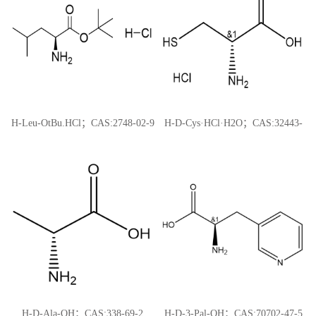
H-Leu-OtBu.HCl；CAS:2748-02-9
H-D-Cys·HCl·H2O；CAS:32443-
99-5
H-D-Ala-OH；CAS:338-69-2
H-D-3-Pal-OH；CAS:70702-47-5