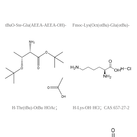
tBuO-Ste-Glu(AEEA-AEEA-OH)-
Fmoc-Lys(Oct(otBu)-Glu(otBu)-
OtBu; CAS:1118767-16-0；索玛鲁
AEEA-AEEA)-OH; CAS:1662688-
肽侧链
20-1
H-Thr(tBu)-OtBu·HOAc；
H-Lys-OH·HCl；CAS:657-27-2
CAS:5854-77-3