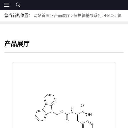
您当前的位置：
网站首页
>
产品展厅
>
保护氨基酸系列
>
FMOC-氨
基酸
>
Fmoc-D-Phe-OH; CAS:86123-10-6；N-(9-芴甲氧羰基)-D-苯丙
氨酸
产品展厅