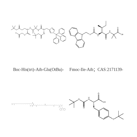
Boc-His(trt)-Aib-Glu(OtBu)-
Fmoc-Ile-Aib；CAS:2171139-
Gly-OH；CAS:1890228-73-5
20-9