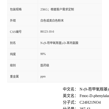
包装规格
25KG；根据客户需求定制
外观
白色或类白色粉末
86123-10-6
CAS编号
别名
N-(9-芴甲氧羰基)-D-苯丙氨酸
99%
纯度
级别
医药级
ppm
重金属
中文名：
N-(9-芴甲氧羰基
英文名：
Fmoc-D-phenylala
分子式：
C
24
H
21
NO
4
分子量：
387.43