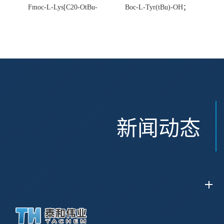
Fmoc-L-Lys[C20-OtBu-
Boc-L-Tyr(tBu)-OH；
Glu(OtBu)-AEEA-AEEA;
CAS:47375-34-8
CAS:2915356-76-0
新闻动态