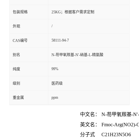
包装规格
25KG；根据客户需求定制
/
外观
58111-94-7
CAS编号
别名
N-芴甲氧羰基-N'-硝基-L-精氨酸
99%
纯度
级别
医药级
ppm
重金属
中文名：
N-
芴甲氧羰基
-N'
英文名：
Fmoc-Arg(NO2)-
分子式
C
21
H
23
N
5
O
6