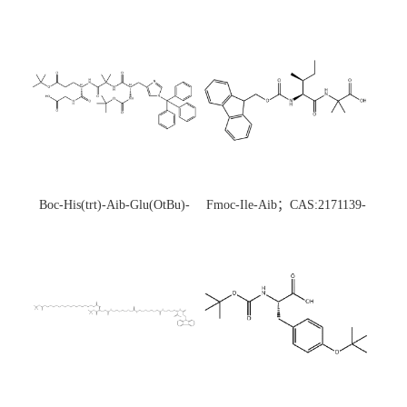
Boc-His(trt)-Aib-Glu(OtBu)-
Fmoc-Ile-Aib；CAS:2171139-
Gly-OH；CAS:1890228-73-5
20-9