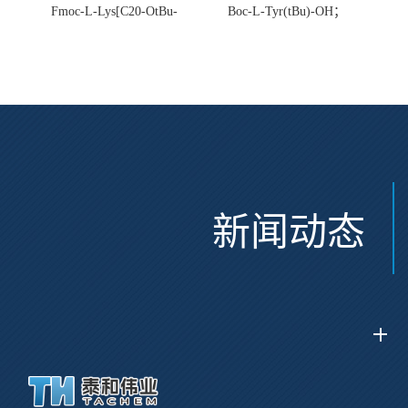
Fmoc-L-Lys[C20-OtBu-
Boc-L-Tyr(tBu)-OH；
Glu(OtBu)-AEEA-AEEA;
CAS:47375-34-8
CAS:2915356-76-0
新闻动态