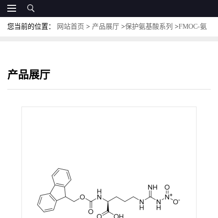
您当前的位置：
网站首页
>
产品展厅
>
保护氨基酸系列
>
FMOC-氨
基酸
>
Fmoc-Arg(NO2)-OH; CAS:58111-94-7；N-芴甲氧羰基-N'-硝
基-L-精氨酸
产品展厅