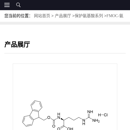
您当前的位置：
网站首页
>
产品展厅
>
保护氨基酸系列
>
FMOC-氨
基酸
>
Fmoc-Arg-OH.HCl; CAS:131669-11-9；N-芴甲氧羰基-L-精氨
酸盐酸盐
产品展厅