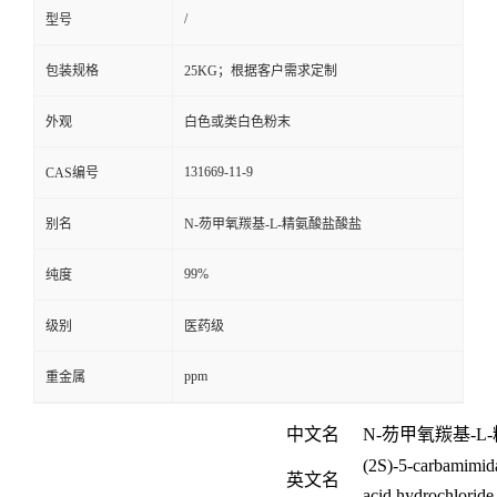
/
型号
包装规格
25KG；根据客户需求定制
外观
白色或类白色粉末
131669-11-9
CAS编号
别名
N-芴甲氧羰基-L-精氨酸盐酸盐
99%
纯度
级别
医药级
ppm
重金属
中文名
N-
芴甲氧羰基
-L-
(2S)-5-carbamimid
英文名
acid hydrochloride