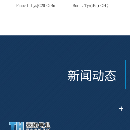
Fmoc-L-Lys[C20-OtBu-
Boc-L-Tyr(tBu)-OH；
Glu(OtBu)-AEEA-AEEA;
CAS:47375-34-8
CAS:2915356-76-0
新闻动态