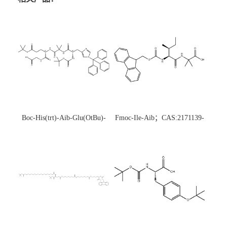
Boc-His(trt)-Aib-Glu(OtBu)-
Fmoc-Ile-Aib；CAS:2171139-
Gly-OH；CAS:1890228-73-5
20-9