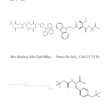
Boc-His(trt)-Aib-Glu(OtBu)-
Fmoc-Ile-Aib；CAS:2171139-
Gly-OH；CAS:1890228-73-5
20-9