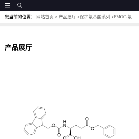
您当前的位置：
网站首页
>
产品展厅
>
保护氨基酸系列
>
FMOC-氨
基酸
>
Fmoc-Glu(OBzl)-OH；CAS:123639-61-2；芴甲氧羰基-L-谷氨
酸-Γ-苄脂
产品展厅