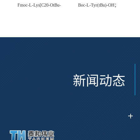
Fmoc-L-Lys[C20-OtBu-
Boc-L-Tyr(tBu)-OH；
Glu(OtBu)-AEEA-AEEA;
CAS:47375-34-8
CAS:2915356-76-0
新闻动态