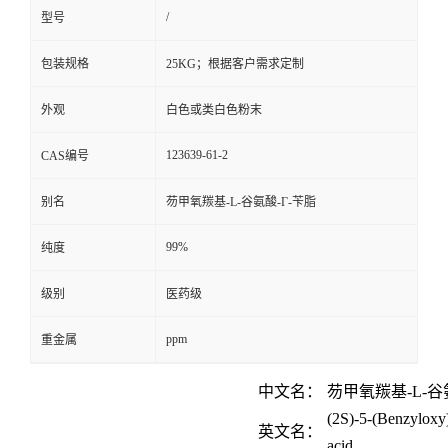
/
型号
包装规格
25KG；根据客户需求定制
外观
白色或类白色粉末
123639-61-2
CAS编号
别名
芴甲氧羰基-L-谷氨酸-Γ-苄脂
99%
纯度
级别
医药级
ppm
重金属
中文名：
芴甲氧羰基
-L-
谷
(2S)-5-(Benzyloxy
英文名：
acid