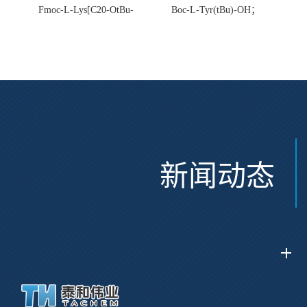
Fmoc-L-Lys[C20-OtBu-
Boc-L-Tyr(tBu)-OH；
Glu(OtBu)-AEEA-AEEA;
CAS:47375-34-8
CAS:2915356-76-0
新闻动态