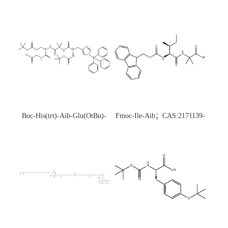
Boc-His(trt)-Aib-Glu(OtBu)-
Fmoc-Ile-Aib；CAS:2171139-
Gly-OH；CAS:1890228-73-5
20-9