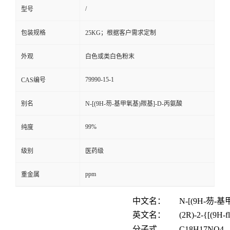
/
型号
包装规格
25KG；根据客户需求定制
外观
白色或类白色粉末
79990-15-1
CAS编号
别名
N-[(9H-芴-基甲氧基)羰基]-D-丙氨酸
99%
纯度
级别
医药级
ppm
重金属
中文名：
N-[(9H-
芴
-
基
英文名：
(2R)-2-{[(9H-f
分子式
C
18
H
17
NO
4