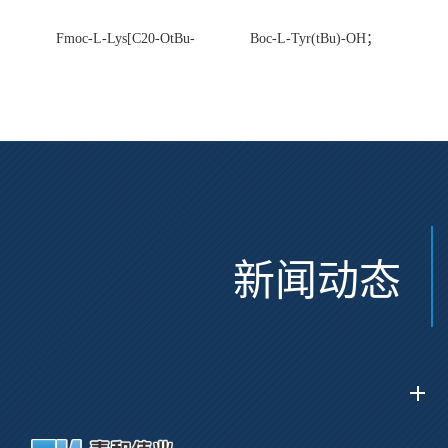
Fmoc-L-Lys[C20-OtBu-
Boc-L-Tyr(tBu)-OH；
Glu(OtBu)-AEEA-AEEA;
CAS:47375-34-8
CAS:2915356-76-0
新闻动态