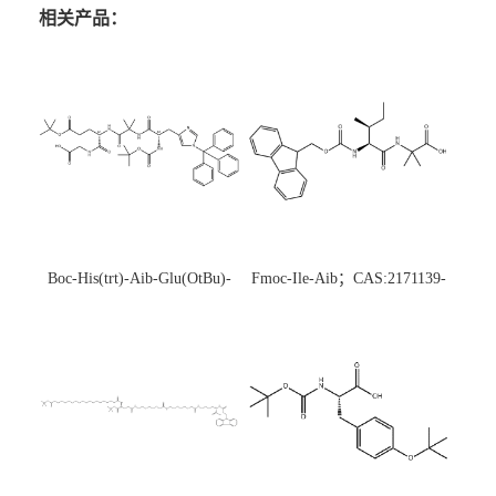
相关产品：
Boc-His(trt)-Aib-Glu(OtBu)-
Fmoc-Ile-Aib；CAS:2171139-
Gly-OH；CAS:1890228-73-5
20-9