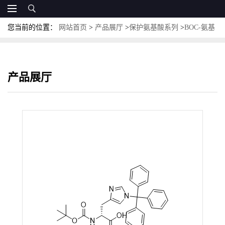
您当前的位置：
网站首页
>
产品展厅
>
保护氨基酸系列
>
BOC-氨基
酸
>
Boc-D-His(Trt)-OH；CAS:393568-74-6；N-[叔丁氧羰基]-1-(三苯
甲基)-D-组氨酸
产品展厅