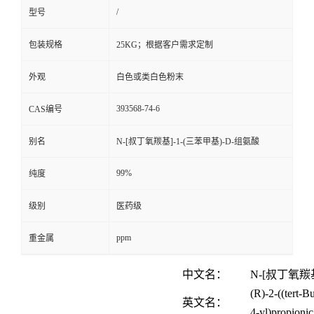
/
型号
包装规格
25KG；根据客户需求定制
外观
白色或类白色粉末
393568-74-6
CAS编号
别名
N-[叔丁氧羰基]-1-(三苯甲基)-D-组氨酸
99%
纯度
级别
医药级
ppm
重金属
中文名：
N-[
叔丁氧羰
(R)-2-((tert-B
英文名：
4-yl)propionic