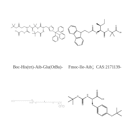
Boc-His(trt)-Aib-Glu(OtBu)-
Fmoc-Ile-Aib；CAS:2171139-
Gly-OH；CAS:1890228-73-5
20-9