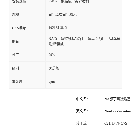
包装规格
25KG；根据客户需求定制
外观
白色或类白色粉末
102185-38-6
CAS编号
NΑ叔丁氧羰酰基NΩ(4-甲氧基-2,3,6三甲基苯磺
别名
酰)精氨酸
99%
纯度
级别
医药级
ppm
重金属
中文名：
NΑ
叔丁氧羰酰基
英文名：
N-α-Boc-N-ω-4-met
分子式
C
21
H
34
N
4
O
7
S