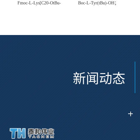
Fmoc-L-Lys[C20-OtBu-
Boc-L-Tyr(tBu)-OH；
Glu(OtBu)-AEEA-AEEA;
CAS:47375-34-8
CAS:2915356-76-0
新闻动态