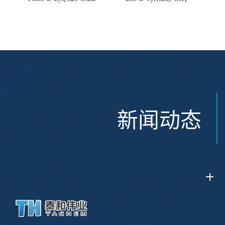
Glu(OtBu)-AEEA-AEEA;
CAS:47375-34-8
CAS:2915356-76-0
新闻动态