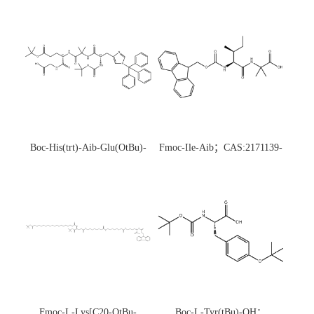
Boc-His(trt)-Aib-Glu(OtBu)-
Fmoc-Ile-Aib；CAS:2171139-
Gly-OH；CAS:1890228-73-5
20-9
Fmoc-L-Lys[C20-OtBu-
Boc-L-Tyr(tBu)-OH；