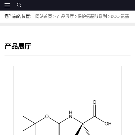
您当前的位置：
网站首页
>
产品展厅
>
保护氨基酸系列
>
BOC-氨基
酸
>
Boc-Aib-OH；CAS:30992-29-1；N-叔丁氧羰基-2-甲基丙氨酸
产品展厅