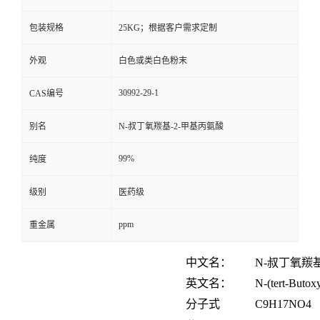
包装规格
25KG；根据客户需求定制
外观
白色或类白色粉末
30992-29-1
CAS编号
别名
N-叔丁氧羰基-2-甲基丙氨酸
99%
纯度
级别
医药级
ppm
重金属
中文名：
N-
叔丁氧羰
英文名：
N-(tert-Butox
分子式
C
9
H
17
NO
4