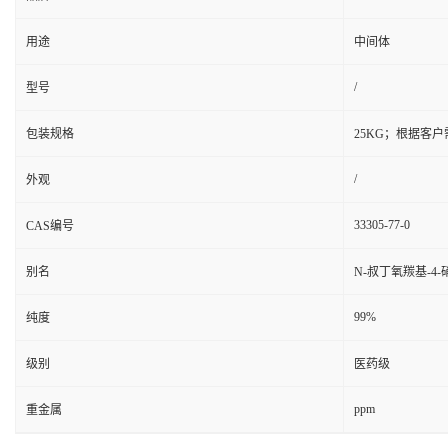
用途
中间体
/
型号
包装规格
25KG；根据客
/
外观
33305-77-0
CAS编号
别名
N-叔丁氧羰基-4-
99%
纯度
级别
医药级
ppm
重金属