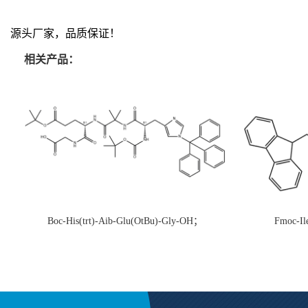
源头厂家，品质保证！
相关产品：
Boc-His(trt)-Aib-Glu(OtBu)-Gly-OH；
Fmoc-Il
CAS:1890228-73-5