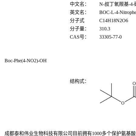
中文名：
N-
叔丁氧羰基
-4-
英文名：
BOC-L-4-Nitroph
分子式
C
14
H
18
N
2
O
6
分子量：
310.3
CAS
号：
33305-77-0
Boc-Phe(4-NO2)-OH
结构式：
成都泰和伟业生物科技有限公司目前拥有1000多个保护氨