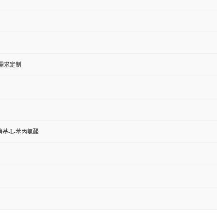
户需求定制
硝基-L-苯丙氨酸