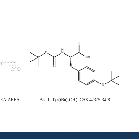
AEEA-AEEA;
Boc-L-Tyr(tBu)-OH；CAS:47375-34-8