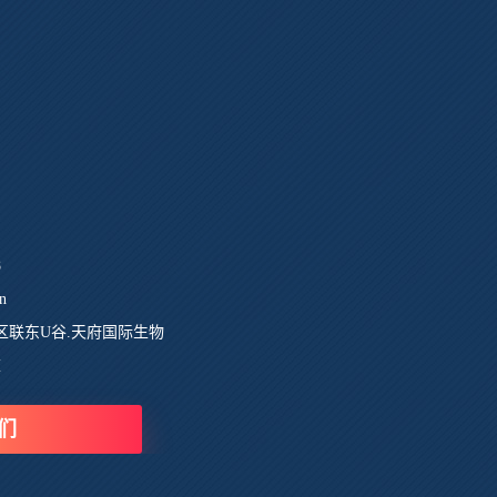
8
n
区联东U谷.天府国际生物
栋
们