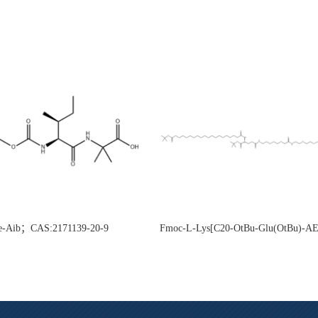
e-Aib；CAS:2171139-20-9
Fmoc-L-Lys[C20-OtBu-Glu(OtBu)-
CAS:2915356-76-0