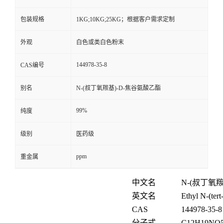
包装规格
1KG;10KG;25KG；根据客户需求定制
外观
白色或类白色粉末
144978-35-8
CAS编号
别名
N-(叔丁氧羰基)-D-焦谷氨酸乙酯
99%
纯度
级别
医药级
ppm
重金属
中文名
N-(叔丁氧
英文名
Ethyl N-(ter
CAS
144978-35-8
分子式
C
12
H
19
NO