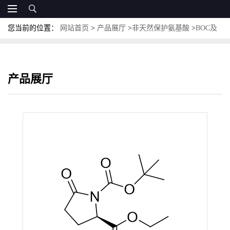
您当前的位置：
网站首页
>
产品展厅
>
非天然保护氨基酸
>
BOC及
其他保护非天然氨基酸
>
Boc-D-Pyr-OEt；CAS:144978-35-8；N-(叔
丁氧羰基)-D-焦谷氨酸乙酯
产品展厅