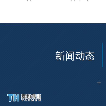
Glu(OtBu)-AEEA-AEEA;
CAS:47375-34-8
CAS:2915356-76-0
新闻动态