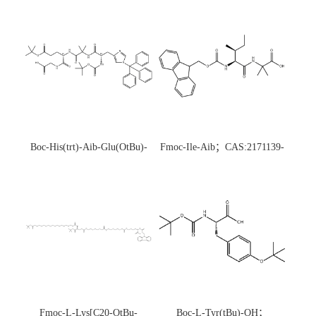
Boc-His(trt)-Aib-Glu(OtBu)-
Fmoc-Ile-Aib；CAS:2171139-
Gly-OH；CAS:1890228-73-5
20-9
Fmoc-L-Lys[C20-OtBu-
Boc-L-Tyr(tBu)-OH；