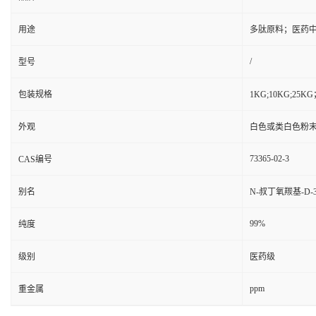
用途
多肽原料；医药
/
型号
包装规格
1KG;10KG;2
外观
白色或类白色粉
73365-02-3
CAS编号
别名
N-叔丁氧羰基-D-3
99%
纯度
级别
医药级
ppm
重金属