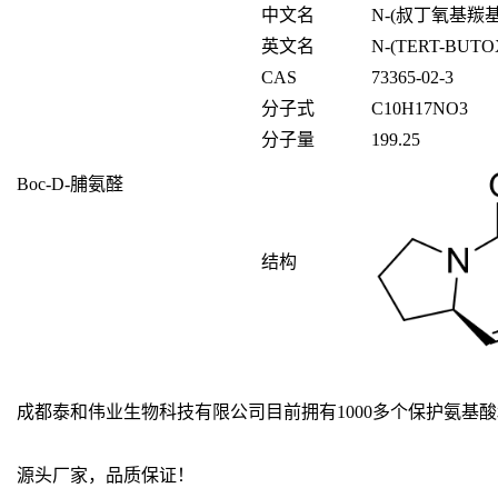
中文名
N-(叔丁氧基羰基
英文名
N-(TERT-BUT
CAS
73365-02-3
分子式
C
10
H
17
NO
3
分子量
199.25
Boc-D-
脯氨醛
结构
成都泰和伟业生物科技有限公司目前拥有1000多个保护氨
源头厂家，品质保证！