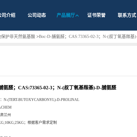
公司介绍
公司动态
产品展厅
证书荣誉
联系方式
他保护非天然氨基酸
>
Boc-D-脯氨醛；CAS:73365-02-3；N-(叔丁氧基羰基
-脯氨醛；CAS:73365-02-3；N-(叔丁氧基羰基)-D-脯氨醛
：
N-(TERT-BUTOXYCARBONYL)-D-PROLINAL
ACHEM
肃兰州
KG;10KG;25KG；根据客户需求定制