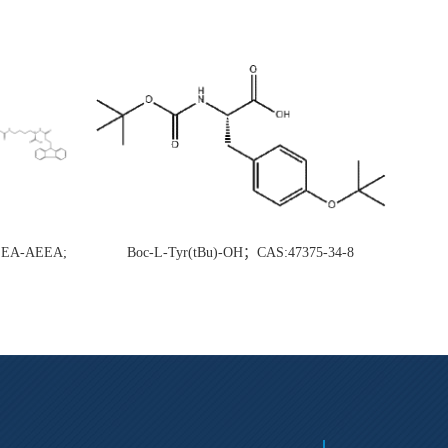
AEEA-AEEA;
Boc-L-Tyr(tBu)-OH；CAS:47375-34-8