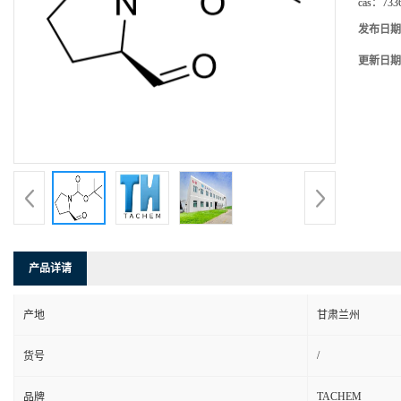
cas：
733
发布日期
更新日期
产品详请
产地
甘肃兰州
/
货号
TACHEM
品牌