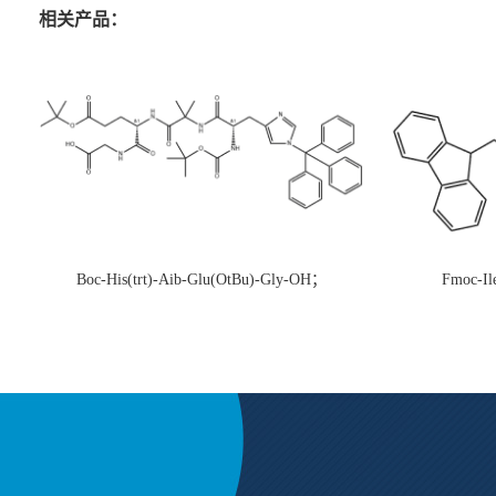
相关产品：
Boc-His(trt)-Aib-Glu(OtBu)-Gly-OH；
Fmoc-Il
CAS:1890228-73-5