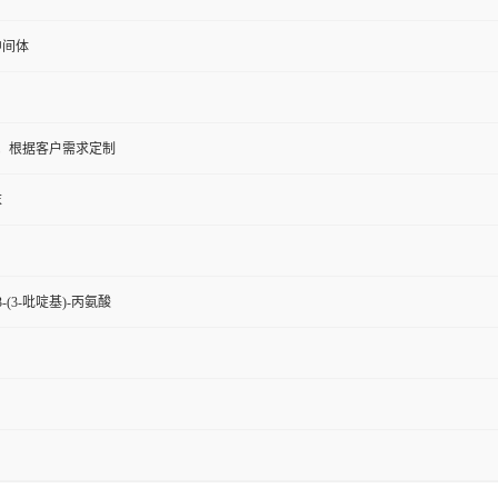
中间体
5KG；根据客户需求定制
末
-(3-吡啶基)-丙氨酸