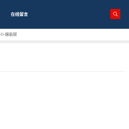
在线留言
)-D-脯氨醛