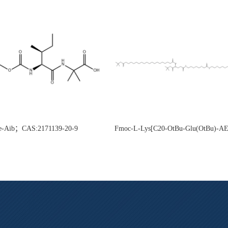
e-Aib；CAS:2171139-20-9
Fmoc-L-Lys[C20-OtBu-Glu(OtBu)-
CAS:2915356-76-0