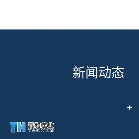
Glu(OtBu)-AEEA-AEEA;
CAS:47375-34-8
CAS:2915356-76-0
新闻动态