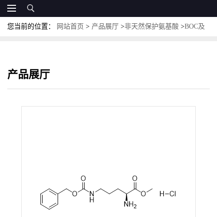
您当前的位置：
网站首页
>
产品展厅
>
非天然保护氨基酸
>
BOC及
其他保护非天然氨基酸
>
H-Orn(Z)-OMe·HCl；CAS:5874-75-9 N5-苄
氧羰基-L-鸟氨酸甲酯盐酸盐
产品展厅