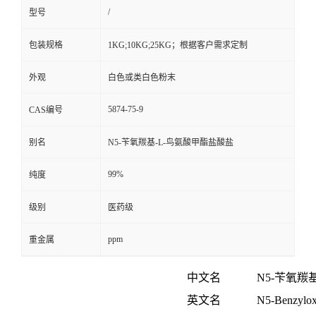
/
型号
包装规格
1KG;10KG;25KG；根据客户需求定制
外观
白色或类白色粉末
5874-75-9
CAS编号
别名
N5-苄氧羰基-L-鸟氨酸甲酯盐酸盐
99%
纯度
级别
医药级
ppm
重金属
中文名
N5-
苄氧羰
英文名
N5-Benzyloxy