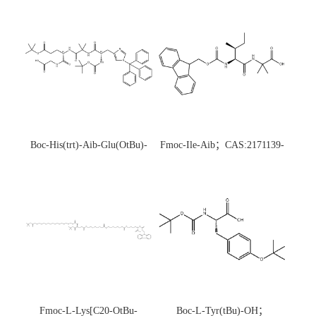
Boc-His(trt)-Aib-Glu(OtBu)-
Fmoc-Ile-Aib；CAS:2171139-
Gly-OH；CAS:1890228-73-5
20-9
Fmoc-L-Lys[C20-OtBu-
Boc-L-Tyr(tBu)-OH；