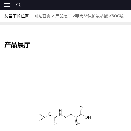
您当前的位置：
网站首页
>
产品展厅
>
非天然保护氨基酸
>
BOC及
其他保护非天然氨基酸
>
H-Dab(Boc)-OH；CAS:10270-94-7；(S)-2-
氨基-4-((叔丁氧基羰基)氨基)丁酸
产品展厅