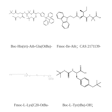
Boc-His(trt)-Aib-Glu(OtBu)-
Fmoc-Ile-Aib；CAS:2171139-
Gly-OH；CAS:1890228-73-5
20-9
Fmoc-L-Lys[C20-OtBu-
Boc-L-Tyr(tBu)-OH；
Glu(OtBu)-AEEA-AEEA;
CAS:47375-34-8