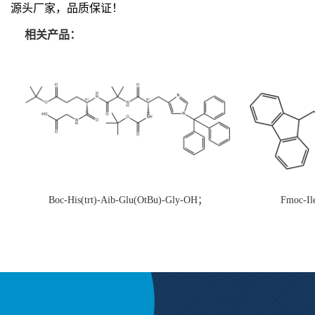
源头厂家，品质保证！
相关产品：
Boc-His(trt)-Aib-Glu(OtBu)-Gly-OH；
Fmoc-Il
CAS:1890228-73-5