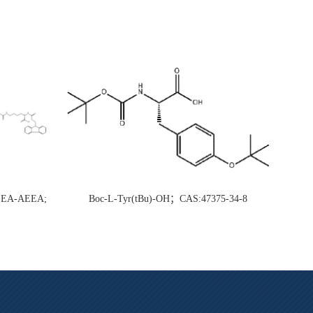
AEEA-AEEA;
Boc-L-Tyr(tBu)-OH；CAS:47375-34-8