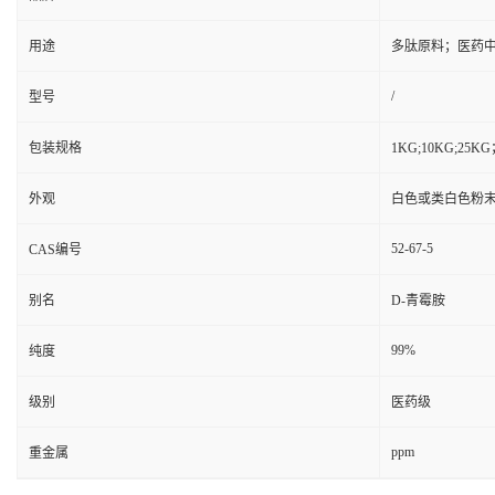
用途
多肽原料；医药
/
型号
包装规格
1KG;10KG;2
外观
白色或类白色粉
52-67-5
CAS编号
别名
D-青霉胺
99%
纯度
级别
医药级
ppm
重金属