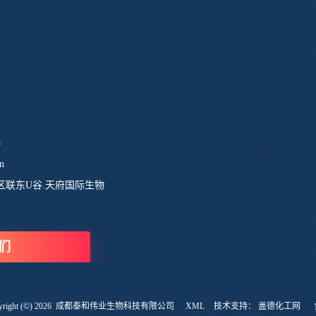
8
n
区联东U谷.天府国际生物
栋
们
ght (©) 2026
成都泰和伟业生物科技有限公司
XML
技术支持：
盖德化工网