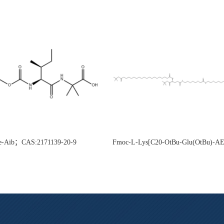
e-Aib；CAS:2171139-20-9
Fmoc-L-Lys[C20-OtBu-Glu(OtBu)-
CAS:2915356-76-0