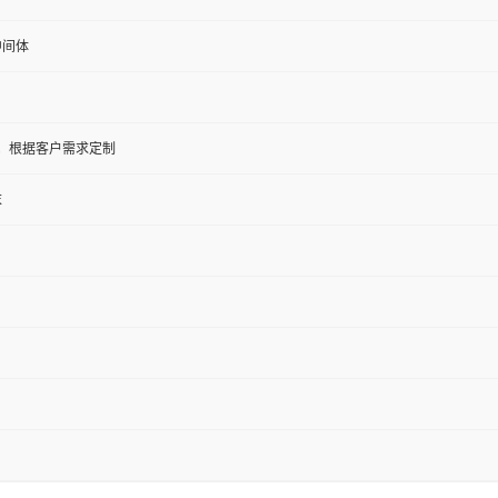
中间体
5KG；根据客户需求定制
末