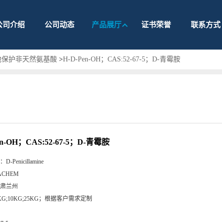
公司介绍
公司动态
产品展厅
证书荣誉
联系方式
他保护非天然氨基酸
>
H-D-Pen-OH；CAS:52-67-5；D-青霉胺
en-OH；CAS:52-67-5；D-青霉胺
：
D-Penicillamine
ACHEM
肃兰州
KG;10KG;25KG；根据客户需求定制