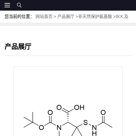
您当前的位置：
网站首页
>
产品展厅
>
非天然保护氨基酸
>
BOC及
其他保护非天然氨基酸
>
Boc-Pen(Acm)-OH；CAS:129972-45-8；
BOC-PEN(乙酰氨基硫代甲基)-OH
产品展厅