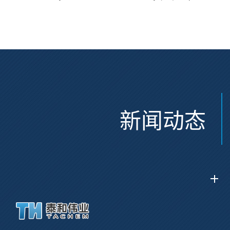
Glu(OtBu)-AEEA-AEEA;
CAS:47375-34-8
CAS:2915356-76-0
新闻动态