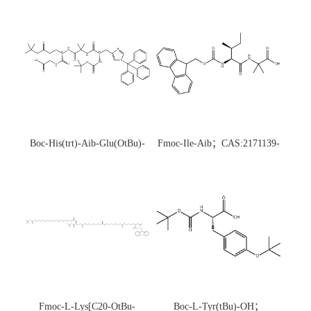
Boc-His(trt)-Aib-Glu(OtBu)-
Fmoc-Ile-Aib；CAS:2171139-
Gly-OH；CAS:1890228-73-5
20-9
Fmoc-L-Lys[C20-OtBu-
Boc-L-Tyr(tBu)-OH；