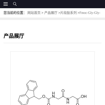
您当前的位置：
网站首页
>
产品展厅
>
片段肽系列
>
Fmoc-Gly-Gly-
OH；CAS:35665-38-4；N-芴甲氧羰基-甘氨酰-甘氨酸
产品展厅