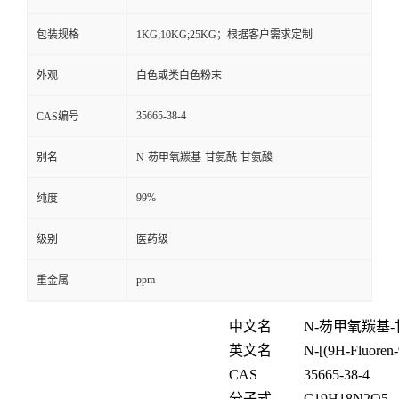
包装规格
1KG;10KG;25KG；根据客户需求定制
外观
白色或类白色粉末
35665-38-4
CAS编号
别名
N-芴甲氧羰基-甘氨酰-甘氨酸
99%
纯度
级别
医药级
ppm
重金属
中文名
N-
芴甲氧羰基
-
英文名
N-[(9H-Fluoren-
CAS
35665-38-4
分子式
C19H18N2O5