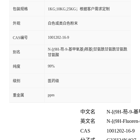
包装规格
1KG;10KG;25KG；根据客户需求定制
外观
白色或类白色粉末
1001202-16-9
CAS编号
N-[(9H-芴-9-基甲氧基)羰基]甘氨酰甘氨酰甘氨酰
别名
甘氨酸
99%
纯度
级别
医药级
ppm
重金属
中文名
N-[(9H-
芴
-9-
基
英文名
N-[(9H-Fluoren-
CAS
1001202-16-9