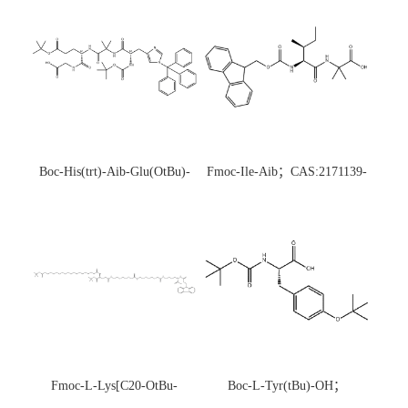
Boc-His(trt)-Aib-Glu(OtBu)-
Fmoc-Ile-Aib；CAS:2171139-
Gly-OH；CAS:1890228-73-5
20-9
Fmoc-L-Lys[C20-OtBu-
Boc-L-Tyr(tBu)-OH；