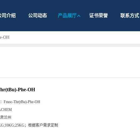
公司介绍
公司动态
产品展厅
证书荣誉
联系方式
he-OH
hr(tBu)-Phe-OH
：
Fmoc-Thr(tBu)-Phe-OH
ACHEM
肃兰州
KG;10KG;25KG；根据客户需求定制