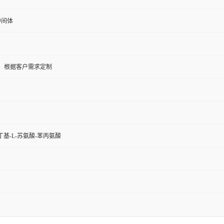
中间体
5KG；根据客户需求定制
丁基-L-苏氨酸-苯丙氨酸