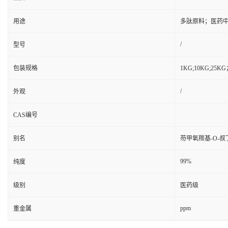
用途
多肽原料；医药
/
型号
包装规格
1KG;10KG;2
/
外观
CAS编号
别名
芴甲氧羰基-O-叔
99%
纯度
级别
医药级
ppm
重金属