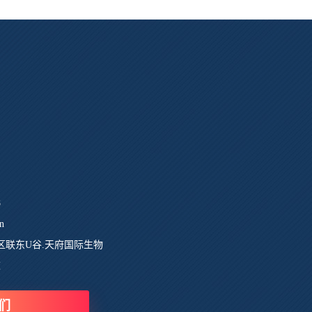
8
n
区联东U谷.天府国际生物
栋
们