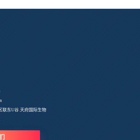
8
n
区联东U谷.天府国际生物
栋
们