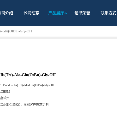
公司介绍
公司动态
产品展厅
证书荣誉
联系方式
la-Glu(OtBu)-Gly-OH
His(Trt)-Ala-Glu(OtBu)-Gly-OH
：
Boc-D-His(Trt)-Ala-Glu(OtBu)-Gly-OH
ACHEM
肃兰州
KG;10KG;25KG；根据客户需求定制