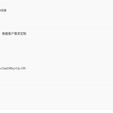
中间体
5KG；根据客户需求定制
la-Glu(OtBu)-Gly-OH