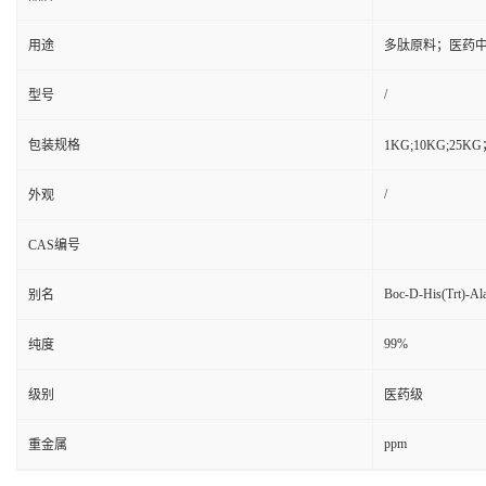
用途
多肽原料；医药
/
型号
包装规格
1KG;10KG;2
/
外观
CAS编号
Boc-D-His(Trt)-A
别名
99%
纯度
级别
医药级
ppm
重金属