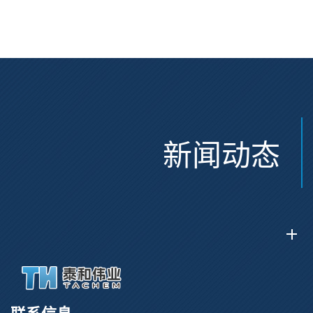
Glu(OtBu)-AEEA-AEEA;
CAS:47375-34-8
CAS:2915356-76-0
新闻动态