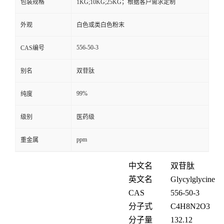
包装规格
1KG;10KG;25KG；根据客户需求定制
外观
白色或类白色粉末
556-50-3
CAS编号
别名
双苷肽
99%
纯度
级别
医药级
ppm
重金属
中文名
双苷肽
英文名
Glycylglycine
CAS
556-50-3
分子式
C
4
H
8
N
2
O
3
分子量
132.12