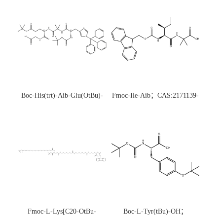
Boc-His(trt)-Aib-Glu(OtBu)-
Fmoc-Ile-Aib；CAS:2171139-
Gly-OH；CAS:1890228-73-5
20-9
Fmoc-L-Lys[C20-OtBu-
Boc-L-Tyr(tBu)-OH；