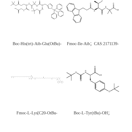
Boc-His(trt)-Aib-Glu(OtBu)-
Fmoc-Ile-Aib；CAS:2171139-
Gly-OH；CAS:1890228-73-5
20-9
Fmoc-L-Lys[C20-OtBu-
Boc-L-Tyr(tBu)-OH；
Glu(OtBu)-AEEA-AEEA;
CAS:47375-34-8
CAS:2915356-76-0