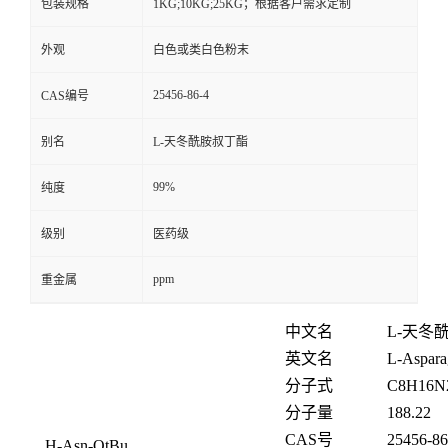
包装规格
1KG;10KG;25KG；根据客户需求定制
外观
白色或类白色粉末
25456-86-4
CAS编号
别名
L-天冬酰胺叔丁酯
99%
纯度
级别
医药级
ppm
重金属
中文名
L-
天冬
英文名
L-Asparag
分子式
C
8
H
16
N
分子量
188.22
CAS号
25456-86
H-Asn-OtBu