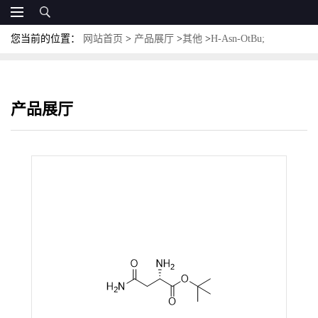
您当前的位置：
网站首页
>
产品展厅
>
其他
>
H-Asn-OtBu;
CAS:25456-86-4；L-天冬酰胺叔丁酯
产品展厅