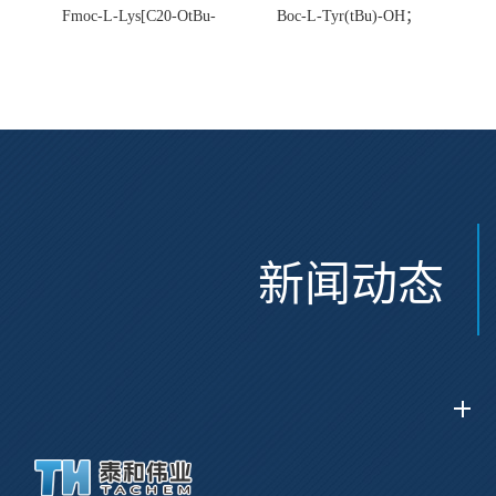
Fmoc-L-Lys[C20-OtBu-
Boc-L-Tyr(tBu)-OH；
Glu(OtBu)-AEEA-AEEA;
CAS:47375-34-8
CAS:2915356-76-0
新闻动态