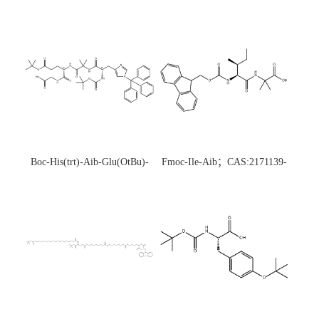
Boc-His(trt)-Aib-Glu(OtBu)-
Fmoc-Ile-Aib；CAS:2171139-
Gly-OH；CAS:1890228-73-5
20-9