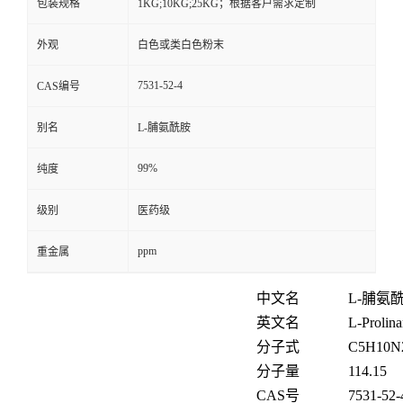
包装规格
1KG;10KG;25KG；根据客户需求定制
外观
白色或类白色粉末
7531-52-4
CAS编号
别名
L-脯氨酰胺
99%
纯度
级别
医药级
ppm
重金属
中文名
L-脯氨
英文名
L-Prolin
分子式
C5H10N
分子量
114.15
CAS号
7531-52-