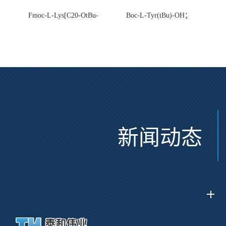
Fmoc-L-Lys[C20-OtBu-
Boc-L-Tyr(tBu)-OH；
Glu(OtBu)-AEEA-AEEA;
CAS:47375-34-8
CAS:2915356-76-0
新闻动态