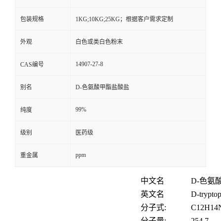
包装规格
1KG;10KG;25KG；根据客户需求定制
外观
白色或类白色粉末
14907-27-8
CAS编号
别名
D-色氨酸甲酯盐酸盐
99%
纯度
级别
医药级
ppm
重金属
中文名
D-色氨
英文名
D-tryptop
分子式:
C
12
H
14
分子量
:
254.7