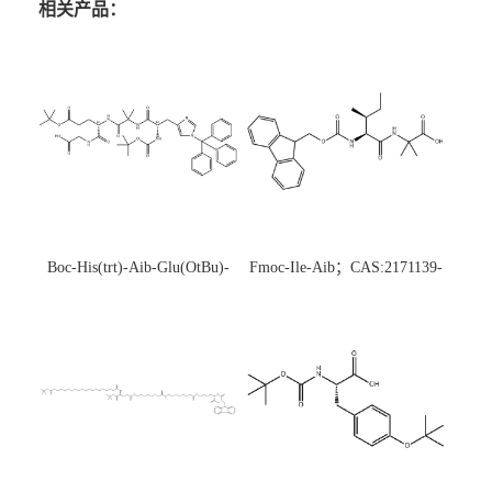
相关产品：
Boc-His(trt)-Aib-Glu(OtBu)-
Fmoc-Ile-Aib；CAS:2171139-
Gly-OH；CAS:1890228-73-5
20-9