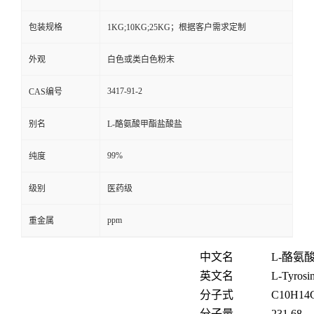
包装规格
1KG;10KG;25KG；根据客户需求定制
外观
白色或类白色粉末
3417-91-2
CAS编号
别名
L-酪氨酸甲酯盐酸盐
99%
纯度
级别
医药级
ppm
重金属
中文名
L-
酪氨
英文名
L-Tyrosin
分子式
C
10
H
14
分子量
231.68