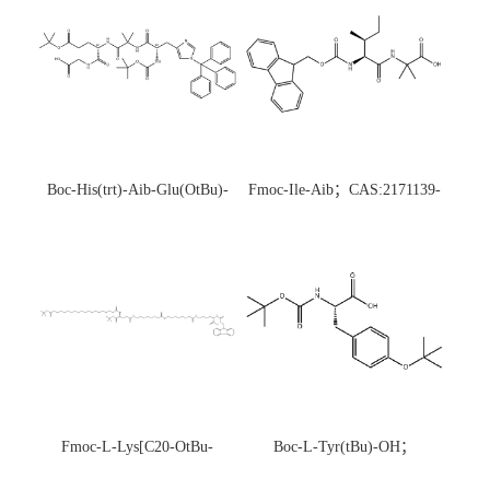
Boc-His(trt)-Aib-Glu(OtBu)-
Fmoc-Ile-Aib；CAS:2171139-
Gly-OH；CAS:1890228-73-5
20-9
Fmoc-L-Lys[C20-OtBu-
Boc-L-Tyr(tBu)-OH；
Glu(OtBu)-AEEA-AEEA;
CAS:47375-34-8