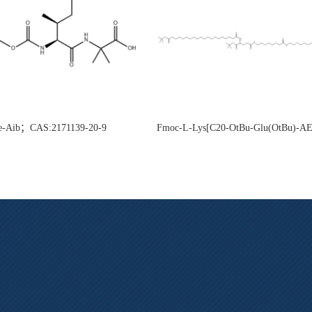
e-Aib；CAS:2171139-20-9
Fmoc-L-Lys[C20-OtBu-Glu(OtBu)-
CAS:2915356-76-0