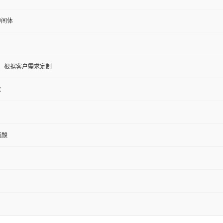
中间体
5KG；根据客户需求定制
末
氨酸