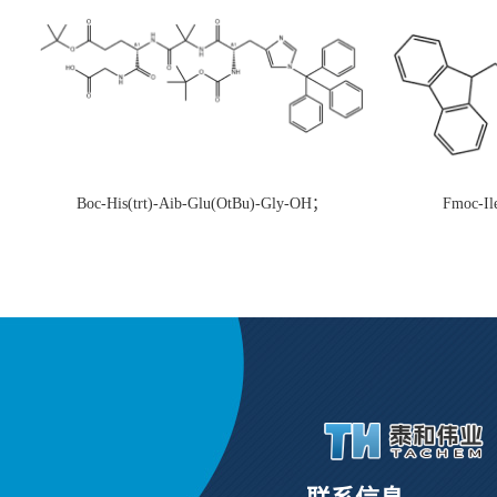
Boc-His(trt)-Aib-Glu(OtBu)-Gly-OH；
Fmoc-Il
CAS:1890228-73-5