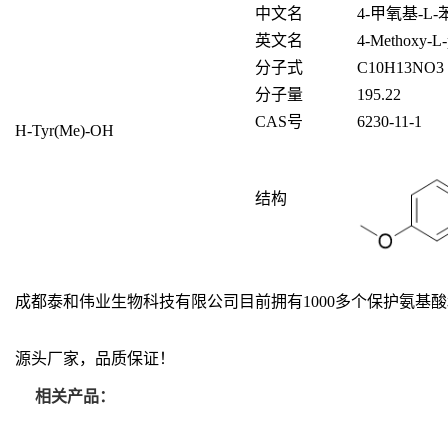
中文名
4-
甲氧基
-L-
英文名
4-Methoxy-L-
分子式
C
10
H
13
NO
3
分子量
195.22
CAS号
6230-11-1
H-Tyr(Me)-OH
结构
成都泰和伟业生物科技有限公司目前拥有1000多个保护氨
源头厂家，品质保证！
相关产品：