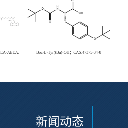
AEEA-AEEA;
Boc-L-Tyr(tBu)-OH；CAS:47375-34-8
新闻动态