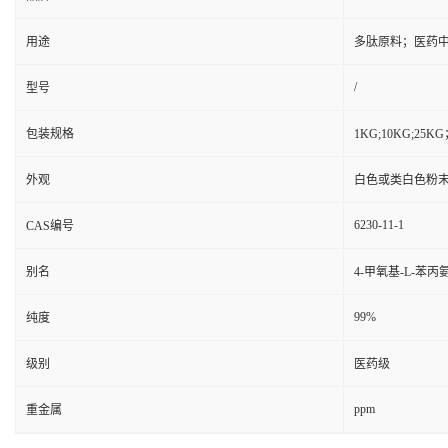
用途
多肽原料；医药
/
型号
包装规格
1KG;10KG;2
外观
白色或类白色粉
6230-11-1
CAS编号
别名
4-甲氧基-L-苯丙
99%
纯度
级别
医药级
ppm
重金属