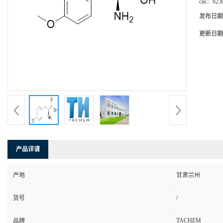
cas：
623
发布日期
更新日期
产品详请
产地
甘肃兰州
/
货号
TACHEM
品牌