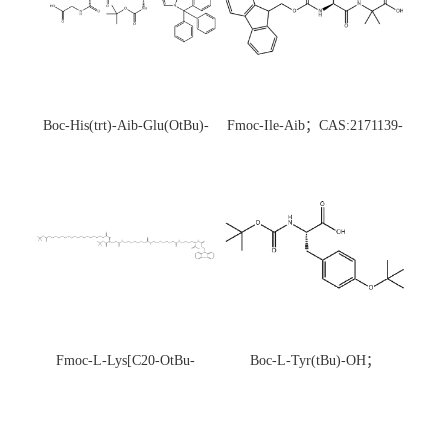
Boc-His(trt)-Aib-Glu(OtBu)-
Fmoc-Ile-Aib；CAS:2171139-
Gly-OH；CAS:1890228-73-5
20-9
Fmoc-L-Lys[C20-OtBu-
Boc-L-Tyr(tBu)-OH；
Glu(OtBu)-AEEA-AEEA;
CAS:47375-34-8
CAS:2915356-76-0