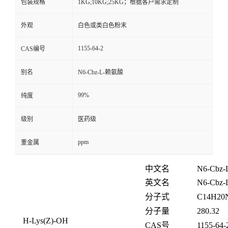
包装规格
1KG;10KG;25KG；根据客户需求定制
外观
白色或类白色粉末
1155-64-2
CAS编号
别名
N6-Cbz-L-赖氨酸
99%
纯度
级别
医药级
ppm
重金属
中文名
N6-Cbz-
英文名
N6-Cbz-L
分子式
C
14
H
20
分子量
280.32
H-Lys(Z)-OH
CAS号
1155-64-