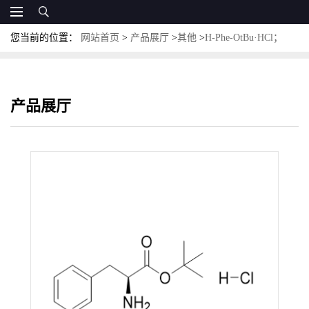
您当前的位置：
网站首页
>
产品展厅
>
其他
>
H-Phe-OtBu·HCl；
CAS:15100-75-1；L-苯丙氨酸叔丁酯盐酸盐
产品展厅