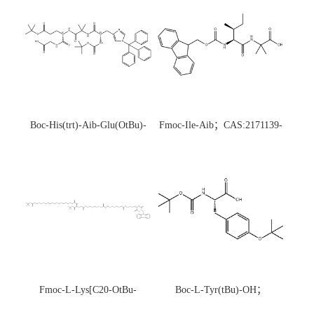
Boc-His(trt)-Aib-Glu(OtBu)-
Fmoc-Ile-Aib；CAS:2171139-
Gly-OH；CAS:1890228-73-5
20-9
Fmoc-L-Lys[C20-OtBu-
Boc-L-Tyr(tBu)-OH；
Glu(OtBu)-AEEA-AEEA;
CAS:47375-34-8