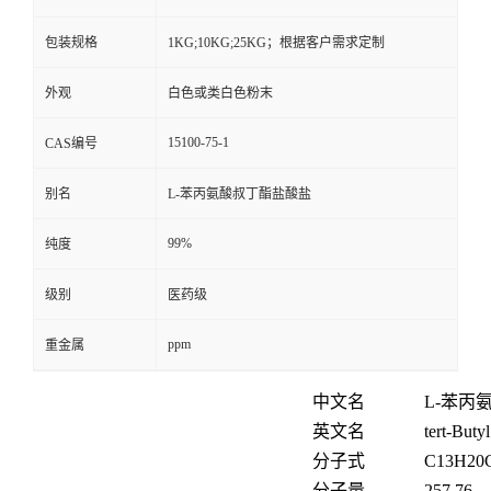
包装规格
1KG;10KG;25KG；根据客户需求定制
外观
白色或类白色粉末
15100-75-1
CAS编号
别名
L-苯丙氨酸叔丁酯盐酸盐
99%
纯度
级别
医药级
ppm
重金属
中文名
L-苯丙
英文名
tert-Buty
分子式
C
13
H
20
分子量
257.76