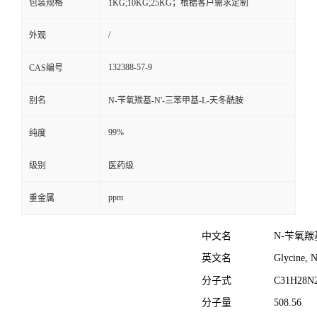
包装规格
1KG;10KG;25KG；根据客户需求定制
/
外观
132388-57-9
CAS编号
别名
N-苄氧羰基-N'-三苯甲基-L-天冬酰胺
99%
纯度
级别
医药级
ppm
重金属
中文名
N-苄氧羰
英文名
Glycine, N
分子式
C
31
H
28
N
分子量
508.56