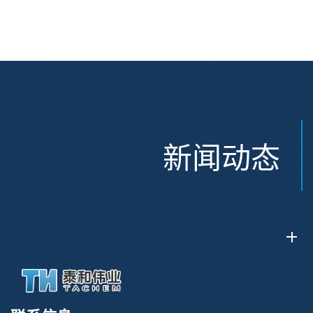
Glu(OtBu)-AEEA-AEEA;
CAS:47375-34-8
CAS:2915356-76-0
新闻动态