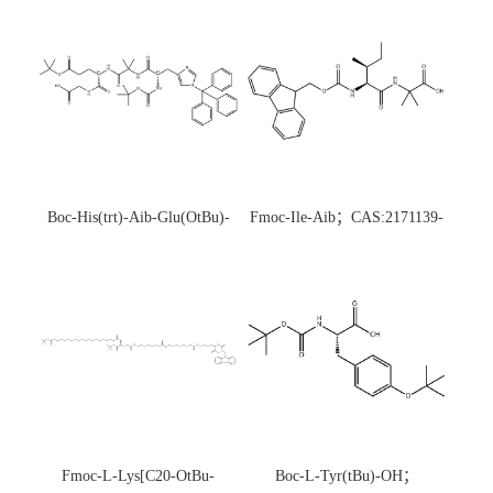
Boc-His(trt)-Aib-Glu(OtBu)-
Fmoc-Ile-Aib；CAS:2171139-
Gly-OH；CAS:1890228-73-5
20-9
Fmoc-L-Lys[C20-OtBu-
Boc-L-Tyr(tBu)-OH；