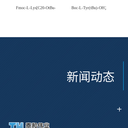
Fmoc-L-Lys[C20-OtBu-
Boc-L-Tyr(tBu)-OH；
Glu(OtBu)-AEEA-AEEA;
CAS:47375-34-8
CAS:2915356-76-0
新闻动态