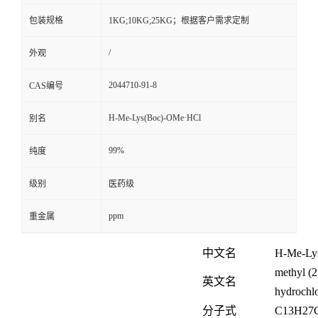
包装规格
1KG;10KG;25KG；根据客户需求定制
/
外观
2044710-91-8
CAS编号
H-Me-Lys(Boc)-OMe·HCl
别名
99%
纯度
级别
医药级
ppm
重金属
中文名
H-Me-Ly
methyl (2
英文名
hydrochlo
分子式
C
13
H
27