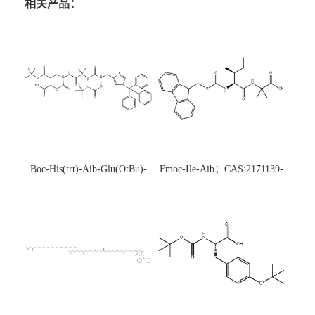
相关产品：
Boc-His(trt)-Aib-Glu(OtBu)-
Fmoc-Ile-Aib；CAS:2171139-
Gly-OH；CAS:1890228-73-5
20-9