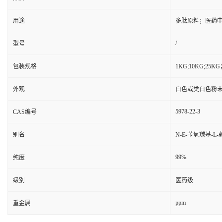
用途
多肽原料；医药
/
型号
包装规格
1KG;10KG;2
外观
白色或类白色粉
5978-22-3
CAS编号
别名
N-E-苄氧羰基-
99%
纯度
级别
医药级
ppm
重金属