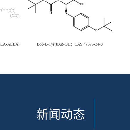
AEEA-AEEA;
Boc-L-Tyr(tBu)-OH；CAS:47375-34-8
新闻动态