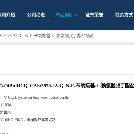
公司介绍
公司动态
产品展厅
证书荣誉
联系方式
l；CAS:5978-22-3；N-E-苄氧羰基-L-赖氨酸叔丁酯盐酸盐
(Z)-OtBu·HCl；CAS:5978-22-3；N-E-苄氧羰基-L-赖氨酸叔丁
：
N'-Cbz-L-lysine tert-butyl ester hydrochloride
ACHEM
肃兰州
KG;10KG;25KG；根据客户需求定制