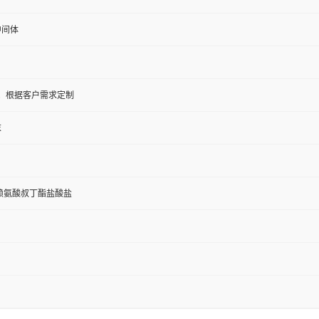
中间体
5KG；根据客户需求定制
末
L-赖氨酸叔丁酯盐酸盐