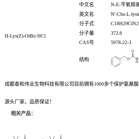
中文名
N-E-苄氧羰
英文名
N'-Cbz-L-lysin
分子式
C
18
H
29
ClN
2
分子量
372.8
H-Lys(Z)-OtBu·HCl
CAS号
5978-22-3
结构
成都泰和伟业生物科技有限公司目前拥有1000多个保护氨
源头厂家，品质保证！
相关产品：