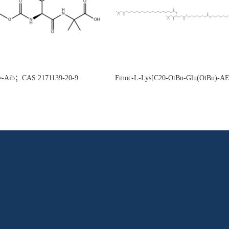
e-Aib；CAS:2171139-20-9
Fmoc-L-Lys[C20-OtBu-Glu(OtBu)-
CAS:2915356-76-0