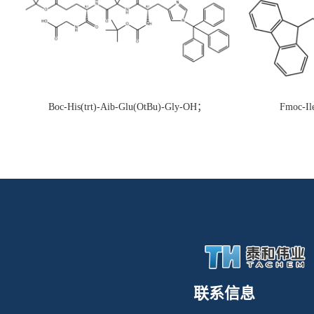
Boc-His(trt)-Aib-Glu(OtBu)-Gly-OH；
Fmoc-Il
CAS:1890228-73-5
联系信息