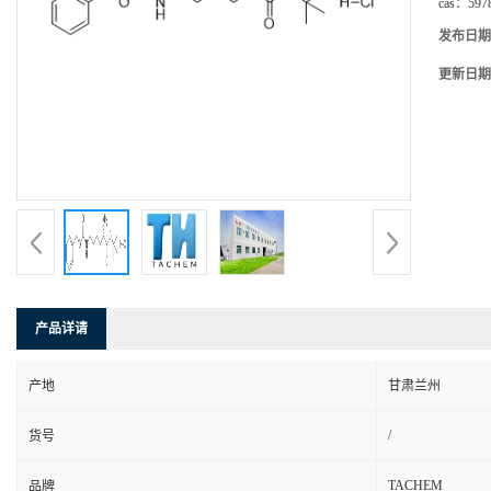
cas：
597
发布日期
更新日期
产品详请
产地
甘肃兰州
/
货号
TACHEM
品牌