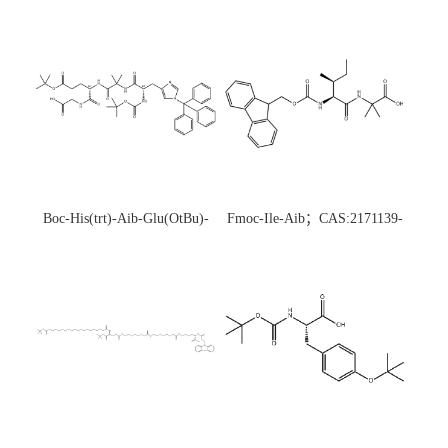
Boc-His(trt)-Aib-Glu(OtBu)-
Fmoc-Ile-Aib；CAS:2171139-
Gly-OH；CAS:1890228-73-5
20-9