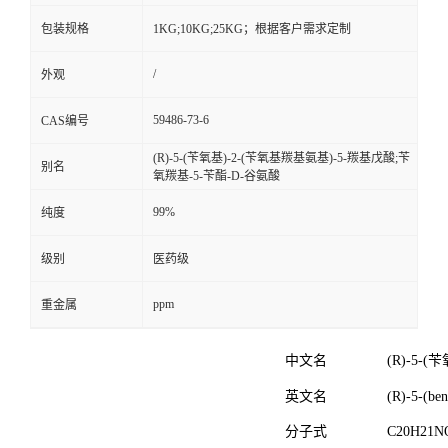
包装规格
1KG;10KG;25KG；根据客户需求定制
/
外观
59486-73-6
CAS编号
(R)-5-(苄氧基)-2-(苄氧基羰基氨基)-5-羰基戊酸;苄
别名
氧羰基-5-苄酯-D-谷氨酸
99%
纯度
级别
医药级
ppm
重金属
中文名
(R)-5-
英文名
(R)-5-(be
分子式
C
20
H
21
N