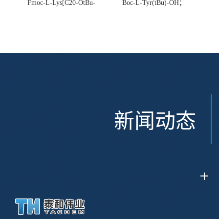
Fmoc-L-Lys[C20-OtBu-
Boc-L-Tyr(tBu)-OH；
Glu(OtBu)-AEEA-AEEA;
CAS:47375-34-8
CAS:2915356-76-0
新闻动态