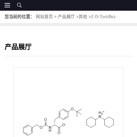
您当前的位置：
网站首页
>
产品展厅
>
其他
>
Z-D-Tyr(tBu)-
OH·DCHA；CAS:198828-72-7 CBZ-O-叔丁基-D-酪氨酸二环己胺盐
产品展厅