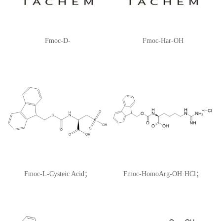
Fmoc-D-
Fmoc-Har-OH
Cys(CH2CH2CH2COOtBu)-OH
Fmoc-L-Cysteic Acid；
Fmoc-HomoArg-OH·HCl；
CAS:751470-47-0
CAS:208174-14-5