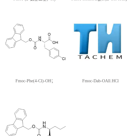
OMe·HCl；CAS:172405-43-5
CAS:1864003-26-8
Fmoc-Phe(4-Cl)-OH；
Fmoc-Dab-OAll.HCl
CAS:175453-08-4；N-芴甲氧羰
基-L-4-氯苯丙氨酸